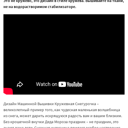
Это не кружево, это дизайн в стиле кружева. Вышивайте на ткани,
не на водорастворимом стабилизаторе.
Дизайн Машинной Вышивки Кружевная Снегурочка –
великолепный пример того, как чудесная маленькая волшебница
из снега, может дарить искрящуюся радость вам и вашим близким.
Без крошечной внучки Деда Мороза праздник – не праздник, это
знают даже дети. Снежная чудесница придает особое настроение