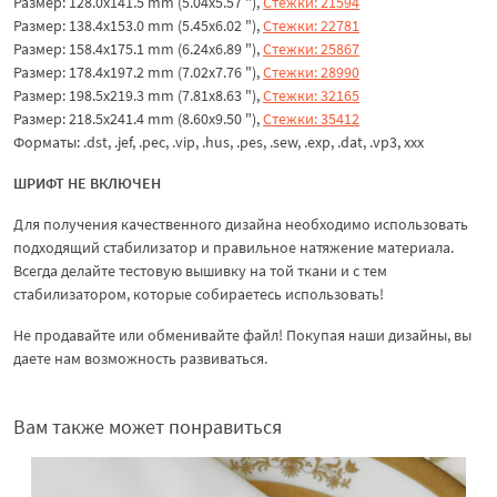
Размер: 128.0x141.5 mm (5.04x5.57 "),
Стежки: 21594
Размер: 138.4x153.0 mm (5.45x6.02 "),
Стежки: 22781
Размер: 158.4x175.1 mm (6.24x6.89 "),
Стежки: 25867
Размер: 178.4x197.2 mm (7.02x7.76 "),
Стежки: 28990
Размер: 198.5x219.3 mm (7.81x8.63 "),
Стежки: 32165
Размер: 218.5x241.4 mm (8.60x9.50 "),
Стежки: 35412
Форматы: .dst, .jef, .pec, .vip, .hus, .pes, .sew, .exp, .dat, .vp3, xxx
ШРИФТ НЕ ВКЛЮЧЕН
Для получения качественного дизайна необходимо использовать
подходящий стабилизатор и правильное натяжение материала.
Всегда делайте тестовую вышивку на той ткани и с тем
стабилизатором, которые собираетесь использовать!
Не продавайте или обменивайте файл! Покупая наши дизайны, вы
даете нам возможность развиваться.
Вам также может понравиться