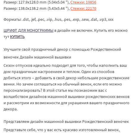
Размер: 127.9x128.0 mm (5.04x5.04 "),
Стежки: 19856
Размер: 138.0x138.2 mm (5.43x5.44 "),
Стежки: 22170
Форматы: .dst, .jef, .pec, .vip, .hus, .pes, .exp, .sew, .dat, .vp3, xxx
ШРИФТ ДЛЯ МОНОГРАММЫ
в дизайн не включен. Купить его можно
тут
КУПИТЬ
Улучшите свой праздничный декор с помощью Рождественский
веночек Дизайн машинной вышивки
Сезон отпусков идеально подходит для того, чтобы наполнить ваш
дом праздничным настроением и теплом. Один из способов
добиться этого – добавить в свой декор небольшие рождественские
венки. Но зачем соглашаться на обычный венок, если его можно
персонализировать? В этой статье мы познакомим вас с
волшебством дизайнов машинной вышивки рождественских венков
и рассмотрим их возможности для украшения вашего праздничного
декора.
Представляем дизайн машинной вышивки Рождественский веночек
Представьте себе, что у вас есть красиво изготовленный венок,