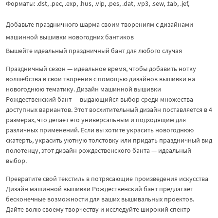
Форматы: .dst, .pec, .exp, .hus, .vip, .pes, .dat, .vp3, .sew, .tab, .jef,
Добавьте праздничного шарма своим творениям с дизайнами
машинной вышивки новогодних бантиков
Вышейте идеальный праздничный бант для любого случая
Праздничный сезон — идеальное время, чтобы добавить нотку
волшебства в свои творения с помощью дизайнов вышивки на
новогоднюю тематику. Дизайн машинной вышивки
Рождественский бант — выдающийся выбор среди множества
доступных вариантов. Этот восхитительный дизайн поставляется в 4
размерах, что делает его универсальным и подходящим для
различных применений. Если вы хотите украсить новогоднюю
скатерть, украсить уютную толстовку или придать праздничный вид
полотенцу, этот дизайн рождественского банта — идеальный
выбор.
Превратите свой текстиль в потрясающие произведения искусства
Дизайн машинной вышивки Рождественский бант предлагает
бесконечные возможности для ваших вышивальных проектов.
Дайте волю своему творчеству и исследуйте широкий спектр