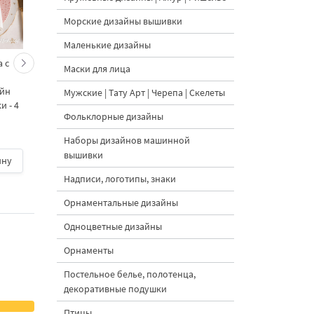
Морские дизайны вышивки
Маленькие дизайны
 с
Кролик украшает ёлку
Новогодний зайчик 
Маски для лица
морковками дизайн
морковными
айн
машинной вышивки - 3
подвесками на елк
Мужские | Тату Арт | Черепа | Скелеты
 - 4
размера
дизайн машинной
Фольклорные дизайны
вышивки - 3 размер
Наборы дизайнов машинной
вышивки
ину
500 руб.
| В корзину
500 руб.
| В корзину
Надписи, логотипы, знаки
Орнаментальные дизайны
Одноцветные дизайны
Орнаменты
Постельное белье, полотенца,
декоративные подушки
Птицы