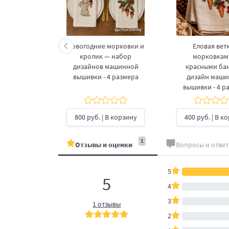
келетов —
Новогодние морковки и
Еловая ветк
 дизайнов
кролик — набор
морковкам
шивки в 3
дизайнов машинной
красными ба
рах
вышивки - 4 размера
дизайн маш
вышивки - 4 р
б.
| В
ину
800 руб.
| В корзину
400 руб.
| В к
1
Отзывы и оценки
Вопросы и отве
5
5
4
3
1 отзывы
2