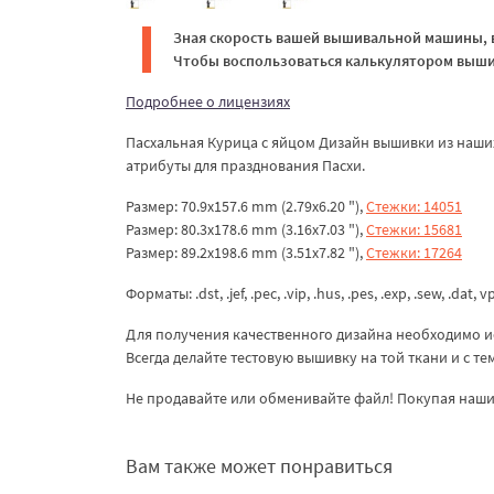
Зная скорость вашей вышивальной машины, в
Чтобы воспользоваться калькулятором вышив
Подробнее о лицензиях
Пасхальная Курица с яйцом Дизайн вышивки из наши
атрибуты для празднования Пасхи.
Размер: 70.9x157.6 mm (2.79x6.20 "),
Стежки: 14051
Размер: 80.3x178.6 mm (3.16x7.03 "),
Стежки: 15681
Размер: 89.2x198.6 mm (3.51x7.82 "),
Стежки: 17264
Форматы: .dst, .jef, .pec, .vip, .hus, .pes, .exp, .sew, .dat, v
Для получения качественного дизайна необходимо и
Всегда делайте тестовую вышивку на той ткани и с т
Не продавайте или обменивайте файл! Покупая наши 
Вам также может понравиться