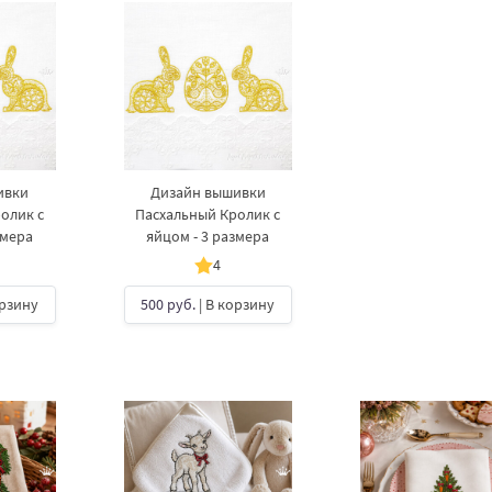
ивки
Дизайн вышивки
олик с
Пасхальный Кролик с
змера
яйцом - 3 размера
4
орзину
500 руб.
| В корзину