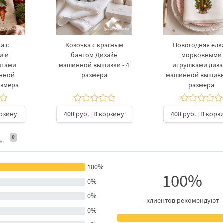
а с
Козочка с красным
Новогодняя ёлка
и и
бантом Дизайн
морковными
нтами
машинной вышивки - 4
игрушками диз
инной
размера
машинной вышивки
азмера
размера
орзину
400 руб.
| В корзину
400 руб.
| В корз
0
ты
100%
100%
0%
0%
клиентов рекомендуют
0%