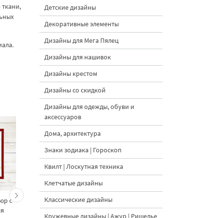
 ткани,
Детские дизайны
льных
Декоративные элементы
Дизайны для Мега Пялец
иала.
Дизайны для нашивок
Дизайны крестом
Дизайны со скидкой
Дизайны для одежды, обуви и
аксессуаров
Дома, архитектура
Знаки зодиака | Гороскоп
Квилт | Лоскутная техника
Клетчатые дизайны
Классические дизайны
юр с
Остролист бордюр
Новогодний углово
ля
дизайн машинной
дизайн с остролист
Кружевные дизайны | Ажур | Ришелье