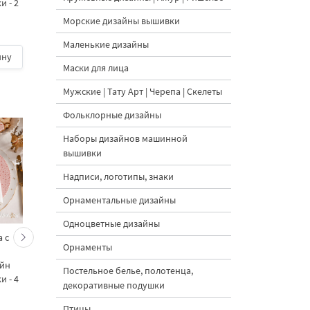
 - 2
вышивки - 5 размеров
для машинной вышив
- 3 размера
Морские дизайны вышивки
5
Маленькие дизайны
ину
500 руб.
| В корзину
350 руб.
| В корзину
Маски для лица
Мужские | Тату Арт | Черепа | Скелеты
Фольклорные дизайны
Наборы дизайнов машинной
вышивки
Надписи, логотипы, знаки
Орнаментальные дизайны
Одноцветные дизайны
 с
Кролик украшает ёлку
Новогодний зайчик 
Орнаменты
морковками дизайн
морковными
айн
машинной вышивки - 3
подвесками на елк
Постельное белье, полотенца,
 - 4
размера
дизайн машинной
декоративные подушки
вышивки - 3 размер
Птицы