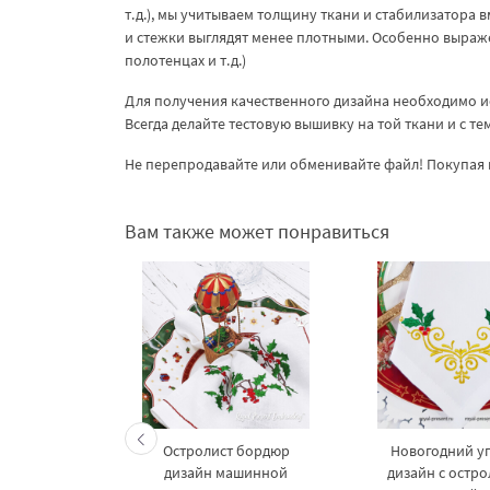
т.д.), мы учитываем толщину ткани и стабилизатора в
и стежки выглядят менее плотными. Особенно выраже
полотенцах и т.д.)
Для получения качественного дизайна необходимо и
Всегда делайте тестовую вышивку на той ткани и с т
Не перепродавайте или обменивайте файл! Покупая 
Вам также может понравиться
 бордюр с
Остролист бордюр
Новогодний у
том для
дизайн машинной
дизайн с остр