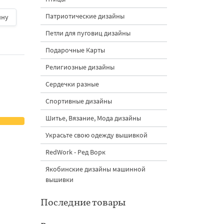
Патриотические дизайны
ину
500 руб.
| В корзину
500 руб.
| В корзину
Петли для пуговиц дизайны
Подарочные Карты
Религиозные дизайны
Сердечки разные
Спортивные дизайны
Шитье, Вязание, Мода дизайны
Украсьте свою одежду вышивкой
RedWork - Ред Ворк
Якобинские дизайны машинной
вышивки
Последние товары