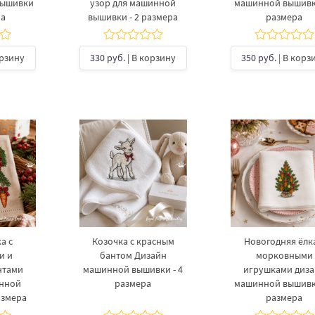
вышивки
узор для машинной
машинной вышивки
ра
вышивки - 2 размера
размера
орзину
330 руб.
| В корзину
350 руб.
| В корз
а с
Козочка с красным
Новогодняя ёлка
и и
бантом Дизайн
морковными
нтами
машинной вышивки - 4
игрушками диз
инной
размера
машинной вышивки
азмера
размера