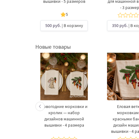
шивки - 2
вышивки - 5 размеров
для машинной 
ера
- 3 разме
5
В корзину
500 руб.
| В корзину
350 руб.
| В к
Новые товары
келетов —
Новогодние морковки и
Еловая ветк
 дизайнов
кролик — набор
морковкам
шивки в 3
дизайнов машинной
красными ба
рах
вышивки - 4 размера
дизайн маш
вышивки - 4 р