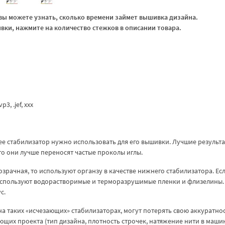
ы можете узнать, сколько времени займет вышивка дизайна.
ки, нажмите на количество стежков в описании товара.
p3, .jef, xxx
ее стабилизатор нужно использовать для его вышивки. Лучшие результа
то они лучше переносят частые проколы иглы.
озрачная, то используют органзу в качестве нижнего стабилизатора. Ес
 используют водорастворимые и терморазрушимые пленки и флизелины.
с.
а таких «исчезающих» стабилизаторах, могут потерять свою аккуратнос
яющих проекта (тип дизайна, плотность строчек, натяжение нити в маши