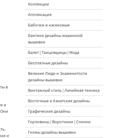
Коллекции
Аппликация
Бабочки и насекомые
Бантики дизайны машинной
вышивки
Балет | Танцовщицы | Мода
Бесплатные дизайны
Великие Люди и Знаменитости
дизайны вышивки
ты в
Винтажный стиль | Линейная техника
Восточные и Азиатские дизайны
ли и
 Они
Графические дизайны
Горловины | Воротники | Спинки
ть.
Гномы дизайны вышивки
нке и