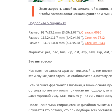
Зная скорость вашей вышивальной машины, в
Чтобы воспользоваться калькулятором вышив
Подробнее о лицензиях
Размер: 93.7x93.2 mm (3.69x3.67 "),
Стежки: 6096
Размер: 112.2x111.7 mm (4.42x4.40 "),
Стежки: 7712
Размер: 134.7x134.0 mm (5.30x5.28 "),
Стежки: 9243
Форматы: .pes, .pec, .hus, .vip, .dst, .exp, .sew, .exp, .dat, .v
Это интересно
Чем плотнее заливка фрагментов дизайна, тем плотн
этом случае дают отрезные стабилизаторы, потому, ч
Если заливка фрагментов плотная, а ткань-основа пр
органза по тем или иным причинам не подходит, то
дают хороший результат, однако у них есть один мину
После нескольких стирок, стежки дизайнов вышитых н
Случается это потому, что при подборе всех составл