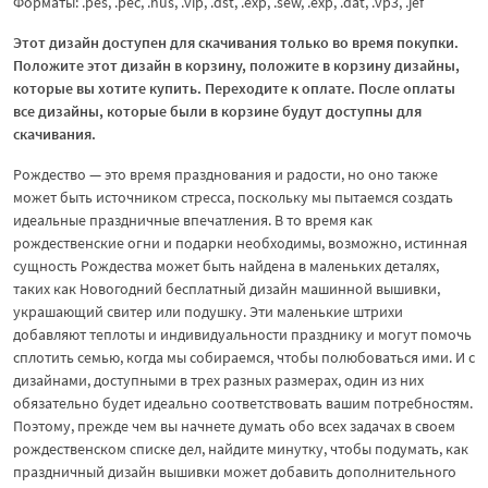
Форматы: .pes, .pec, .hus, .vip, .dst, .exp, .sew, .exp, .dat, .vp3, .jef
Этот дизайн доступен для скачивания только во время покупки.
Положите этот дизайн в корзину, положите в корзину дизайны,
которые вы хотите купить. Переходите к оплате. После оплаты
все дизайны, которые были в корзине будут доступны для
скачивания.
Рождество — это время празднования и радости, но оно также
может быть источником стресса, поскольку мы пытаемся создать
идеальные праздничные впечатления. В то время как
рождественские огни и подарки необходимы, возможно, истинная
сущность Рождества может быть найдена в маленьких деталях,
таких как Новогодний бесплатный дизайн машинной вышивки,
украшающий свитер или подушку. Эти маленькие штрихи
добавляют теплоты и индивидуальности празднику и могут помочь
сплотить семью, когда мы собираемся, чтобы полюбоваться ими. И с
дизайнами, доступными в трех разных размерах, один из них
обязательно будет идеально соответствовать вашим потребностям.
Поэтому, прежде чем вы начнете думать обо всех задачах в своем
рождественском списке дел, найдите минутку, чтобы подумать, как
праздничный дизайн вышивки может добавить дополнительного