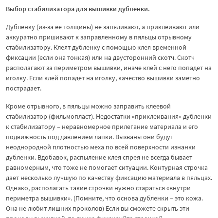
Выбор стабилизатора для вышивки дубленки.
Дубленку (из-за ее толщины) не запяливают, а приклеивают или
аккуратно пришивают к заправленному в пяльцы отрывному
стабилизатору. Клеят дубленку с помощью клея временной
фиксации (если она тонкая) или на двусторонний скотч. Скотч
располагают за периметром вышивки, иначе клей с него попадет на
иголку. Если клей попадет на иголку, качество вышивки заметно
пострадает.
Кроме отрывного, в пяльцы можно заправить клеевой
стабилизатор (фильмопласт). Недостатки «приклеивания» дубленки
к стабилизатору – неравномерное прилегание материала и его
подвижность под давлением лапки. Вызваны они будут
неоднородной плотностью меха по всей поверхности изнанки
дубленки. Вдобавок, распыление клея спрея не всегда бывает
равномерным, что тоже не помогает ситуации. Контурная строчка
дает несколько лучшую по качеству фиксацию материала в пяльцах.
Однако, располагать такие строчки нужно стараться «внутри
периметра вышивки». (Помните, что основа дубленки – это кожа.
Она не любит лишних проколов) Если вы сможете скрыть эти