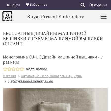
Избранное
Войти
корзина
Royal Present Embroidery
БЕСПЛАТНЫЕ ДИЗАЙНЫ МАШИННОЙ
ВЫШИВКИ И СХЕМЫ МАШИННОЙ ВЫШИВКИ
ОНЛАЙН
Монограмма CU-UC Дизайн машинной вышивки - 3
размера
Задать вопрос
Магазин
Алфавит, Вензеля, Монограммы, Цифры
Двухбуквенные монограммы