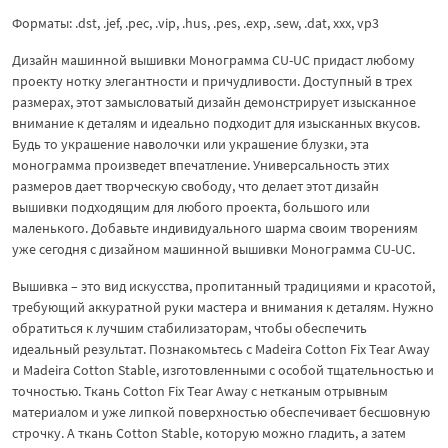
Форматы: .dst, .jef, .pec, .vip, .hus, .pes, .exp, .sew, .dat, xxx, vp3
Дизайн машинной вышивки Монограмма CU-UC придаст любому
проекту нотку элегантности и причудливости. Доступный в трех
размерах, этот замысловатый дизайн демонстрирует изысканное
внимание к деталям и идеально подходит для изысканных вкусов.
Будь то украшение наволочки или украшение блузки, эта
монограмма произведет впечатление. Универсальность этих
размеров дает творческую свободу, что делает этот дизайн
вышивки подходящим для любого проекта, большого или
маленького. Добавьте индивидуального шарма своим творениям
уже сегодня с дизайном машинной вышивки Монограмма CU-UC.
Вышивка – это вид искусства, пропитанный традициями и красотой,
требующий аккуратной руки мастера и внимания к деталям. Нужно
обратиться к лучшим стабилизаторам, чтобы обеспечить
идеальный результат. Познакомьтесь с Madeira Cotton Fix Tear Away
и Madeira Cotton Stable, изготовленными с особой тщательностью и
точностью. Ткань Cotton Fix Tear Away с нетканым отрывным
материалом и уже липкой поверхностью обеспечивает бесшовную
строчку. А ткань Cotton Stable, которую можно гладить, а затем