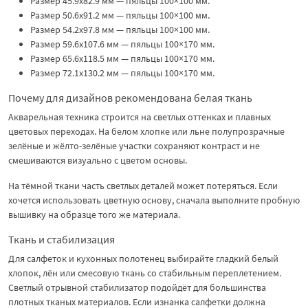
Размер 45.9x82.9 мм — пяльцы 100×100 мм.
Размер 50.6x91.2 мм — пяльцы 100×100 мм.
Размер 54.2x97.8 мм — пяльцы 100×100 мм.
Размер 59.6x107.6 мм — пяльцы 100×170 мм.
Размер 65.6x118.5 мм — пяльцы 100×170 мм.
Размер 72.1x130.2 мм — пяльцы 100×170 мм.
Почему для дизайнов рекомендована белая ткань
Акварельная техника строится на светлых оттенках и плавных
цветовых переходах. На белом хлопке или льне полупрозрачные
зелёные и жёлто-зелёные участки сохраняют контраст и не
смешиваются визуально с цветом основы.
На тёмной ткани часть светлых деталей может потеряться. Если
хочется использовать цветную основу, сначала выполните пробную
вышивку на образце того же материала.
Ткань и стабилизация
Для салфеток и кухонных полотенец выбирайте гладкий белый
хлопок, лён или смесовую ткань со стабильным переплетением.
Светлый отрывной стабилизатор подойдёт для большинства
плотных тканых материалов. Если изнанка салфетки должна