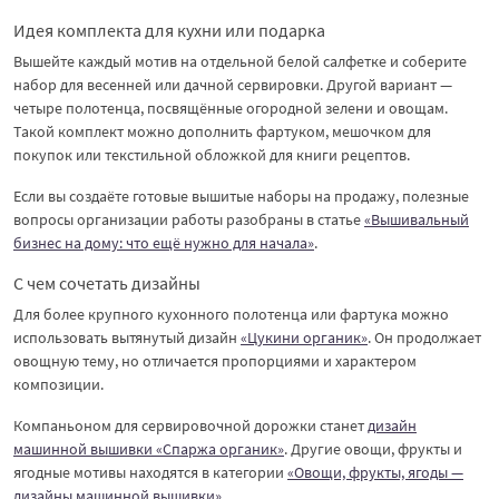
Идея комплекта для кухни или подарка
Вышейте каждый мотив на отдельной белой салфетке и соберите
набор для весенней или дачной сервировки. Другой вариант —
четыре полотенца, посвящённые огородной зелени и овощам.
Такой комплект можно дополнить фартуком, мешочком для
покупок или текстильной обложкой для книги рецептов.
Если вы создаёте готовые вышитые наборы на продажу, полезные
вопросы организации работы разобраны в статье
«Вышивальный
бизнес на дому: что ещё нужно для начала»
.
С чем сочетать дизайны
Для более крупного кухонного полотенца или фартука можно
использовать вытянутый дизайн
«Цукини органик»
. Он продолжает
овощную тему, но отличается пропорциями и характером
композиции.
Компаньоном для сервировочной дорожки станет
дизайн
машинной вышивки «Спаржа органик»
. Другие овощи, фрукты и
ягодные мотивы находятся в категории
«Овощи, фрукты, ягоды —
дизайны машинной вышивки»
.