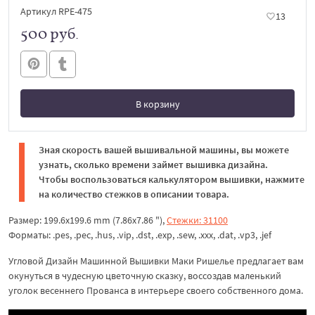
Артикул RPE-475
13
500 руб.
В корзину
В корзине
Зная скорость вашей вышивальной машины, вы можете
узнать, сколько времени займет вышивка дизайна.
Чтобы воспользоваться калькулятором вышивки, нажмите
на количество стежков в описании товара.
Размер: 199.6x199.6 mm (7.86x7.86 "),
Стежки: 31100
Форматы: .pes, .pec, .hus, .vip, .dst, .exp, .sew, .xxx, .dat, .vp3, .jef
Угловой Дизайн Машинной Вышивки Маки Ришелье предлагает вам
окунуться в чудесную цветочную сказку, воссоздав маленький
уголок весеннего Прованса в интерьере своего собственного дома.