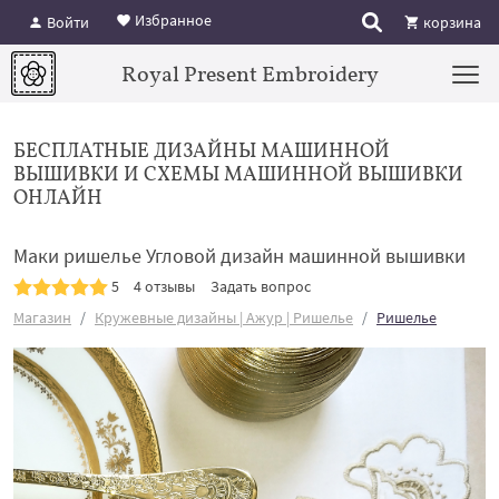
Избранное
Войти
корзина
Royal Present Embroidery
БЕСПЛАТНЫЕ ДИЗАЙНЫ МАШИННОЙ
ВЫШИВКИ И СХЕМЫ МАШИННОЙ ВЫШИВКИ
ОНЛАЙН
Маки ришелье Угловой дизайн машинной вышивки
5
4 отзывы
Задать вопрос
Магазин
Кружевные дизайны | Ажур | Ришелье
Ришелье