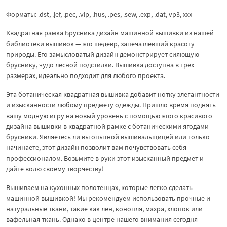
Форматы: .dst, .jef, .pec, .vip, .hus, .pes, .sew, .exp, .dat, vp3, xxx
Квадратная рамка Брусника дизайн машинной вышивки из нашей
библиотеки вышивок — это шедевр, запечатлевший красоту
природы. Его замысловатый дизайн демонстрирует сияющую
бруснику, чудо лесной подстилки. Вышивка доступна в трех
размерах, идеально подходит для любого проекта.
Эта ботаническая квадратная вышивка добавит нотку элегантности
и изысканности любому предмету одежды. Пришло время поднять
вашу модную игру на новый уровень с помощью этого красивого
дизайна вышивки в квадратной рамке с ботаническими ягодами
брусники. Являетесь ли вы опытной вышивальщицей или только
начинаете, этот дизайн позволит вам почувствовать себя
профессионалом. Возьмите в руки этот изысканный предмет и
дайте волю своему творчеству!
Вышиваем на кухонных полотенцах, которые легко сделать
машинной вышивкой! Мы рекомендуем использовать прочные и
натуральные ткани, такие как лен, конопля, махра, хлопок или
вафельная ткань. Однако в центре нашего внимания сегодня