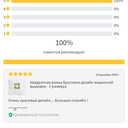
5
100%
4
0%
3
0%
2
0%
1
0%
100%
клиентов рекомендуют
24 декабря 2019 г.
Квадратная рамка Брусника дизайн машинной
вышивки - 3 размера
Очень красивый дизайн.... Большое спасибо !
***@***.***
Проверенный покупатель