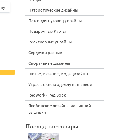
1700 руб.
| В
ину
корзину
800 руб.
| В корзину
Патриотические дизайны
Петли для пуговиц дизайны
Подарочные Карты
Религиозные дизайны
Сердечки разные
Спортивные дизайны
Шитье, Вязание, Мода дизайны
Украсьте свою одежду вышивкой
RedWork - Ред Ворк
Якобинские дизайны машинной
вышивки
Последние товары