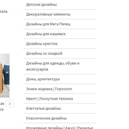
Детские дизайны
иала.
Декоративные элементы
Дизайны для Мега Пялец
Дизайны для нашивок
Дизайны крестом
Дизайны со скидкой
Дизайны для одежды, обуви и
аксессуаров
Дома, архитектура
Знаки зодиака | Гороскоп
Квилт | Лоскутная техника
Мак
Цветочная курица в
Гжель Курица - 4 раз
Клетчатые дизайны
ра
стиле Гжель - 4 размер
Классические дизайны
Кружевные дизайны | Ажур | Ришелье