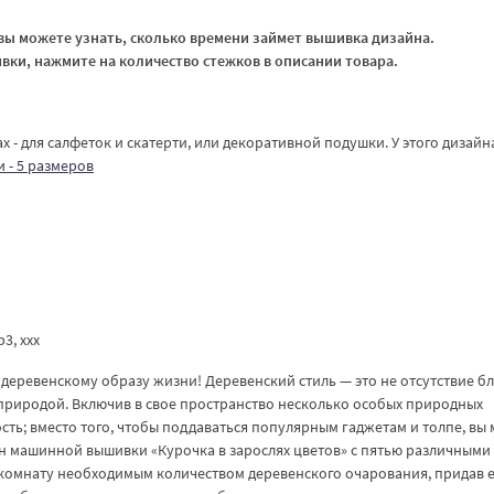
ы можете узнать, сколько времени займет вышивка дизайна.
ки, нажмите на количество стежков в описании товара.
х - для салфеток и скатерти, или декоративной подушки. У этого дизайн
 - 5 размеров
vp3, xxx
деревенскому образу жизни! Деревенский стиль — это не отсутствие бл
 природой. Включив в свое пространство несколько особых природных
сть; вместо того, чтобы поддаваться популярным гаджетам и толпе, вы
йн машинной вышивки «Курочка в зарослях цветов» с пятью различными
комнату необходимым количеством деревенского очарования, придав 