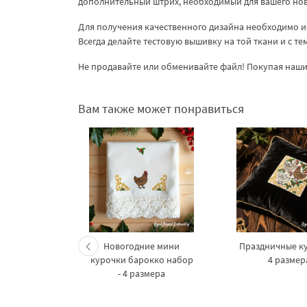
дополнительный штрих, необходимый для вашего н
Для получения качественного дизайна необходимо и
Всегда делайте тестовую вышивку на той ткани и с т
Не продавайте или обменивайте файл! Покупая наши 
Вам также может понравиться
урица с
Новогодние мини
Праздничные ку
изайны
курочки барокко набор
4 размер
шивки - 2
- 4 размера
ера