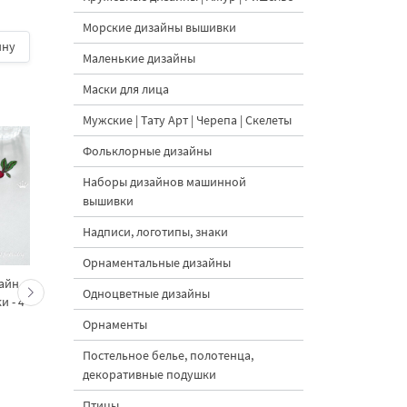
Морские дизайны вышивки
ину
600 руб.
| В корзину
600 руб.
| В корзину
Маленькие дизайны
Маски для лица
Мужские | Тату Арт | Черепа | Скелеты
Фольклорные дизайны
Наборы дизайнов машинной
вышивки
Надписи, логотипы, знаки
Орнаментальные дизайны
айн
Мини-фрукты и овощи
Новогодние морковки
Одноцветные дизайны
 - 4
— набор дизайнов
кролик — набор
машинной вышивки:
дизайнов машинно
Орнаменты
тыква, перцы, свёкла и
вышивки - 4 размер
Постельное белье, полотенца,
яблоко
декоративные подушки
Птицы