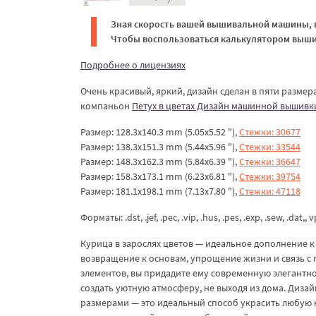
Зная скорость вашей вышивальной машины, в
Чтобы воспользоваться калькулятором вышив
Подробнее о лицензиях
Очень красивый, яркий, дизайн сделан в пяти размера
компаньон
Петух в цветах Дизайн машинной вышивки
Размер: 128.3x140.3 mm (5.05x5.52 "),
Стежки: 30677
Размер: 138.3x151.3 mm (5.44x5.96 "),
Стежки: 33544
Размер: 148.3x162.3 mm (5.84x6.39 "),
Стежки: 36647
Размер: 158.3x173.1 mm (6.23x6.81 "),
Стежки: 39754
Размер: 181.1x198.1 mm (7.13x7.80 "),
Стежки: 47118
Форматы: .dst, .jef, .pec, .vip, .hus, .pes, .exp, .sew, .dat,, 
Курица в зарослях цветов — идеальное дополнение к 
возвращение к основам, упрощение жизни и связь с
элементов, вы придадите ему современную элегантно
создать уютную атмосферу, не выходя из дома. Диза
размерами — это идеальный способ украсить любую 