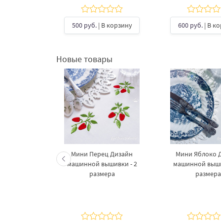
В корзину
500 руб.
| В корзину
600 руб.
| В к
Новые товары
шает ёлку
Мини Перец Дизайн
Мини Яблоко 
и дизайн
машинной вышивки - 2
машинной выши
шивки - 3
размера
размера
ера