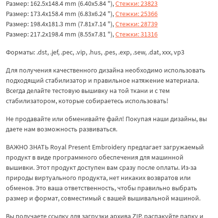
Размер: 162.5x148.4 mm (6.40x5.84 "),
Стежки: 23823
Размер: 173.4x158.4 mm (6.83x6.24 "),
Стежки: 25366
Размер: 198.4x181.3 mm (7.81x7.14 "),
Стежки: 28739
Размер: 217.2x198.4 mm (8.55x7.81 "),
Стежки: 31316
Форматы: .dst, .jef, .pec, .vip, .hus, .pes, .exp, .sew, .dat, xxx, vp3
Для получения качественного дизайна необходимо использовать
подходящий стабилизатор и правильное натяжение материала.
Всегда делайте тестовую вышивку на той ткани и с тем
стабилизатором, которые собираетесь использовать!
Не продавайте или обменивайте файл! Покупая наши дизайны, вы
даете нам возможность развиваться.
ВАЖНО ЗНАТЬ Royal Present Embroidery предлагает загружаемый
продукт в виде программного обеспечения для машинной
вышивки. Этот продукт доступен вам сразу после оплаты. Из-за
природы виртуального продукта, нет никаких возвратов или
обменов. Это ваша ответственность, чтобы правильно выбрать
размер и формат, совместимый с вашей вышивальной машиной.
Вы получаете ссылку для загрузки архива ZIP, распакуйте папку и