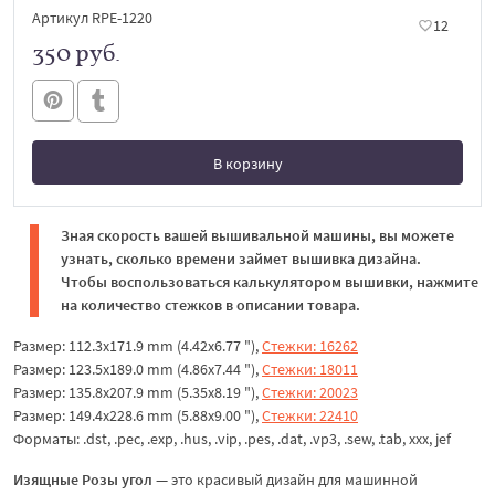
Артикул RPE-1220
12
350 руб.
В корзину
В корзине
Зная скорость вашей вышивальной машины, вы можете
узнать, сколько времени займет вышивка дизайна.
Чтобы воспользоваться калькулятором вышивки, нажмите
на количество стежков в описании товара.
Размер: 112.3x171.9 mm (4.42x6.77 "),
Стежки: 16262
Размер: 123.5x189.0 mm (4.86x7.44 "),
Стежки: 18011
Размер: 135.8x207.9 mm (5.35x8.19 "),
Стежки: 20023
Размер: 149.4x228.6 mm (5.88x9.00 "),
Стежки: 22410
Форматы: .dst, .pec, .exp, .hus, .vip, .pes, .dat, .vp3, .sew, .tab, xxx, jef
Изящные Розы угол
— это красивый дизайн для машинной