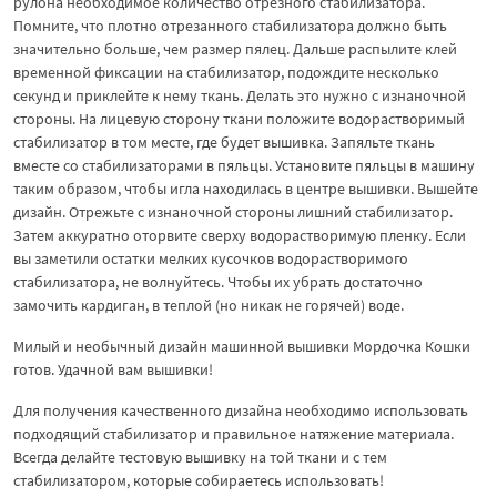
рулона необходимое количество отрезного стабилизатора.
Помните, что плотно отрезанного стабилизатора должно быть
значительно больше, чем размер пялец. Дальше распылите клей
временной фиксации на стабилизатор, подождите несколько
секунд и приклейте к нему ткань. Делать это нужно с изнаночной
стороны. На лицевую сторону ткани положите водорастворимый
стабилизатор в том месте, где будет вышивка. Запяльте ткань
вместе со стабилизаторами в пяльцы. Установите пяльцы в машину
таким образом, чтобы игла находилась в центре вышивки. Вышейте
дизайн. Отрежьте с изнаночной стороны лишний стабилизатор.
Затем аккуратно оторвите сверху водорастворимую пленку. Если
вы заметили остатки мелких кусочков водорастворимого
стабилизатора, не волнуйтесь. Чтобы их убрать достаточно
замочить кардиган, в теплой (но никак не горячей) воде.
Милый и необычный дизайн машинной вышивки Мордочка Кошки
готов. Удачной вам вышивки!
Для получения качественного дизайна необходимо использовать
подходящий стабилизатор и правильное натяжение материала.
Всегда делайте тестовую вышивку на той ткани и с тем
стабилизатором, которые собираетесь использовать!