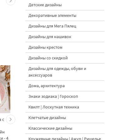
Детские дизайны
Декоративные элементы
Дизайны для Мега Пялец
Дизайны для нашивок
Дизайны крестом
Дизайны со скидкой
Дизайны для одежды, обуви и
аксессуаров
Дома, архитектура
Знаки зодиака | Гороскоп
Квилт | Лоскутная техника
Клетчатые дизайны
 с
Кролик украшает ёлку
Новогодний зайчик 
морковками дизайн
морковными
Классические дизайны
айн
машинной вышивки - 3
подвесками на елк
 - 4
размера
дизайн машинной
Кружевные дизайны | Ажур | Ришелье