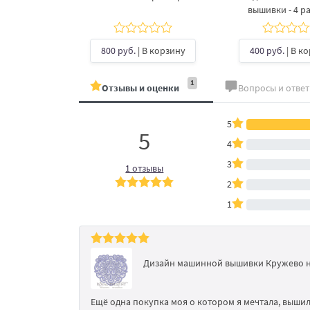
вышивки - 4 р
б.
| В
ину
800 руб.
| В корзину
400 руб.
| В к
1
Отзывы и оценки
Вопросы и отве
5
5
4
3
1 отзывы
2
1
Дизайн машинной вышивки Кружево н
Ещё одна покупка моя о котором я мечтала, вышила