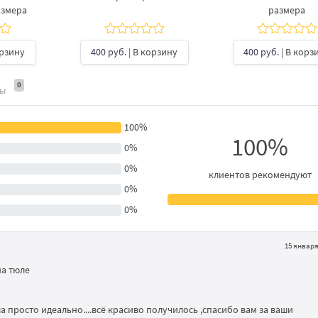
азмера
размера
орзину
400 руб.
| В корзину
400 руб.
| В корз
0
ты
100%
100%
0%
0%
клиентов рекомендуют
0%
0%
15 января 
а тюле
 просто идеально....всё красиво получилось ,спасибо вам за ваши