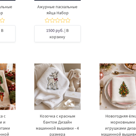
альные
Ажурные пасхальные
ор
яйца Набор
 В
1500 руб.
| В
корзину
а с
Козочка с красным
Новогодняя ёлка
и и
бантом Дизайн
морковными
нтами
машинной вышивки - 4
игрушками диз
инной
размера
машинной вышивки