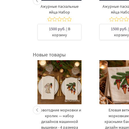
Ажурные пасхальные
Ажурные пасх
яйца Набор
яйца Наб
1500 руб.
| В
1500 руб.
|
корзину
корзину
Новые товары
келетов —
Новогодние морковки и
Еловая ветк
 дизайнов
кролик — набор
морковкам
шивки в 3
дизайнов машинной
красными ба
рах
вышивки - 4 размера
дизайн маш