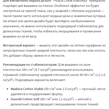
Для элегантного образа
дизайн "Роза в Стиле Классика" прекрасно
подойдет для вышивки на платье. Особенно эффектно он будет
смотреться на черной ткани, как у моделей с обложек журналов —
такой прием часто используют модные дома и знаменитые кутюрье.
На атласе или шелке дизайн будет выглядеть необыкновенно
изысканно, но важно использовать подходящий стабилизатор для
деликатных тканей, чтобы избежать сморщивания и провисания
вышивки из-за её веса.
Интересный вариант
— вышить этот дизайн на летних сарафанах из
непрозрачных тканей средней плотности, таких как лен или хлопок.
Это добавит образу свежести и легкости.
Рекомендации по стабилизаторам:
Для вышивки на льне
плотностью 160 г/м² (4.7 oz/yd²) рекомендуем использовать
отрывной стабилизатор средней плотности около 40-50 г/м² (1.2-1.5
oz/yd²). Подходящие варианты включают:
Madeira Cotton Stable
(50 г/м² или 1.5 oz/yd²) — прочный, легко
удаляется и поддерживает форму;
Gunold Cotton Soft
(40 г/м² или 1.2 oz/yd²) — мягкий и
деликатный, предотвращает сморщивание тонких тканей.