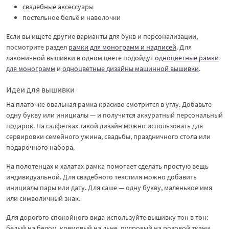
свадебные аксессуары
постельное бельё и наволочки
Если вы ищете другие варианты для букв и персонализации,
посмотрите раздел
рамки для монограмм и надписей
. Для
лаконичной вышивки в одном цвете подойдут
одноцветные рамки
для монограмм
и
одноцветные дизайны машинной вышивки
.
Идеи для вышивки
На платочке овальная рамка красиво смотрится в углу. Добавьте
одну букву или инициалы — и получится аккуратный персональный
подарок. На салфетках такой дизайн можно использовать для
сервировки семейного ужина, свадьбы, праздничного стола или
подарочного набора.
На полотенцах и халатах рамка помогает сделать простую вещь
индивидуальной. Для свадебного текстиля можно добавить
инициалы пары или дату. Для саше — одну букву, маленькое имя
или символичный знак.
Для дорогого спокойного вида используйте вышивку тон в тон:
белый на белом, кремовый на льне, пудровый на розовой ткани,