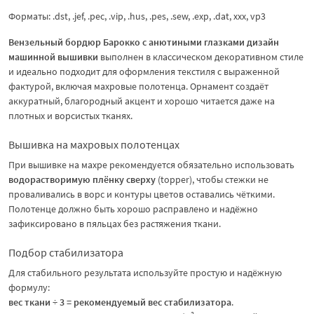
Форматы: .dst, .jef, .pec, .vip, .hus, .pes, .sew, .exp, .dat, xxx, vp3
Вензельный бордюр Барокко с анютиными глазками дизайн
машинной вышивки
выполнен в классическом декоративном стиле
и идеально подходит для оформления текстиля с выраженной
фактурой, включая махровые полотенца. Орнамент создаёт
аккуратный, благородный акцент и хорошо читается даже на
плотных и ворсистых тканях.
Вышивка на махровых полотенцах
При вышивке на махре рекомендуется обязательно использовать
водорастворимую плёнку сверху
(topper), чтобы стежки не
проваливались в ворс и контуры цветов оставались чёткими.
Полотенце должно быть хорошо расправлено и надёжно
зафиксировано в пяльцах без растяжения ткани.
Подбор стабилизатора
Для стабильного результата используйте простую и надёжную
формулу:
вес ткани ÷ 3 = рекомендуемый вес стабилизатора
.