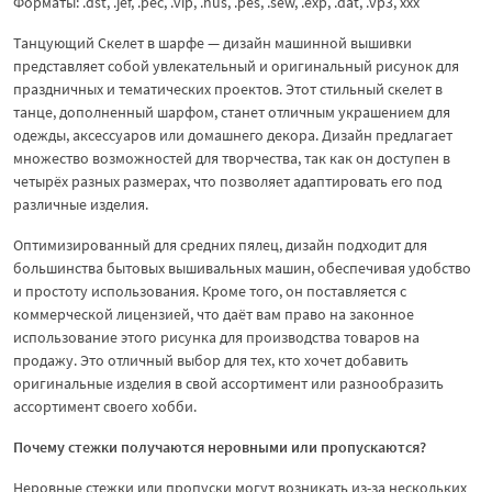
Форматы: .dst, .jef, .pec, .vip, .hus, .pes, .sew, .exp, .dat, .vp3, xxx
Танцующий Скелет в шарфе — дизайн машинной вышивки
представляет собой увлекательный и оригинальный рисунок для
праздничных и тематических проектов. Этот стильный скелет в
танце, дополненный шарфом, станет отличным украшением для
одежды, аксессуаров или домашнего декора. Дизайн предлагает
множество возможностей для творчества, так как он доступен в
четырёх разных размерах, что позволяет адаптировать его под
различные изделия.
Оптимизированный для средних пялец, дизайн подходит для
большинства бытовых вышивальных машин, обеспечивая удобство
и простоту использования. Кроме того, он поставляется с
коммерческой лицензией, что даёт вам право на законное
использование этого рисунка для производства товаров на
продажу. Это отличный выбор для тех, кто хочет добавить
оригинальные изделия в свой ассортимент или разнообразить
ассортимент своего хобби.
Почему стежки получаются неровными или пропускаются?
Неровные стежки или пропуски могут возникать из-за нескольких