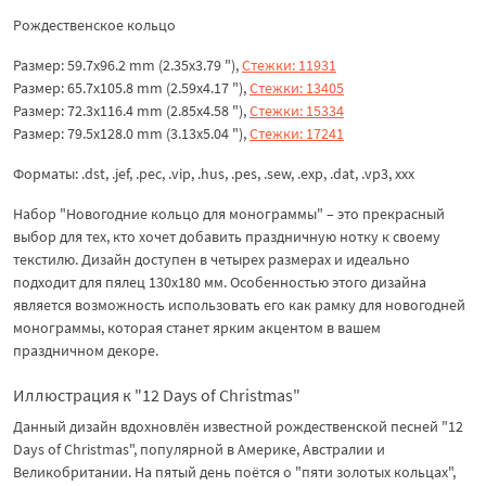
Рождественское кольцо
Размер: 59.7x96.2 mm (2.35x3.79 "),
Стежки: 11931
Размер: 65.7x105.8 mm (2.59x4.17 "),
Стежки: 13405
Размер: 72.3x116.4 mm (2.85x4.58 "),
Стежки: 15334
Размер: 79.5x128.0 mm (3.13x5.04 "),
Стежки: 17241
Форматы: .dst, .jef, .pec, .vip, .hus, .pes, .sew, .exp, .dat, .vp3, xxx
Набор "Новогодние кольцо для монограммы" – это прекрасный
выбор для тех, кто хочет добавить праздничную нотку к своему
текстилю. Дизайн доступен в четырех размерах и идеально
подходит для пялец 130х180 мм. Особенностью этого дизайна
является возможность использовать его как рамку для новогодней
монограммы, которая станет ярким акцентом в вашем
праздничном декоре.
Иллюстрация к "12 Days of Christmas"
Данный дизайн вдохновлён известной рождественской песней "12
Days of Christmas", популярной в Америке, Австралии и
Великобритании. На пятый день поётся о "пяти золотых кольцах",