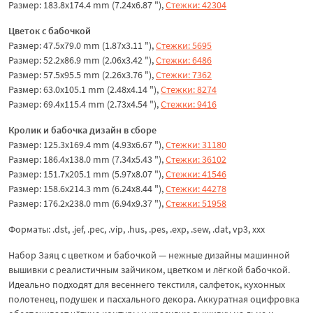
Размер: 183.8x174.4 mm (7.24x6.87 "),
Стежки: 42304
Цветок с бабочкой
Размер: 47.5x79.0 mm (1.87x3.11 "),
Стежки: 5695
Размер: 52.2x86.9 mm (2.06x3.42 "),
Стежки: 6486
Размер: 57.5x95.5 mm (2.26x3.76 "),
Стежки: 7362
Размер: 63.0x105.1 mm (2.48x4.14 "),
Стежки: 8274
Размер: 69.4x115.4 mm (2.73x4.54 "),
Стежки: 9416
Кролик и бабочка дизайн в сборе
Размер: 125.3x169.4 mm (4.93x6.67 "),
Стежки: 31180
Размер: 186.4x138.0 mm (7.34x5.43 "),
Стежки: 36102
Размер: 151.7x205.1 mm (5.97x8.07 "),
Стежки: 41546
Размер: 158.6x214.3 mm (6.24x8.44 "),
Стежки: 44278
Размер: 176.2x238.0 mm (6.94x9.37 "),
Стежки: 51958
Форматы: .dst, .jef, .pec, .vip, .hus, .pes, .exp, .sew, .dat, vp3, ххх
Набор Заяц с цветком и бабочкой — нежные дизайны машинной
вышивки с реалистичным зайчиком, цветком и лёгкой бабочкой.
Идеально подходят для весеннего текстиля, салфеток, кухонных
полотенец, подушек и пасхального декора. Аккуратная оцифровка