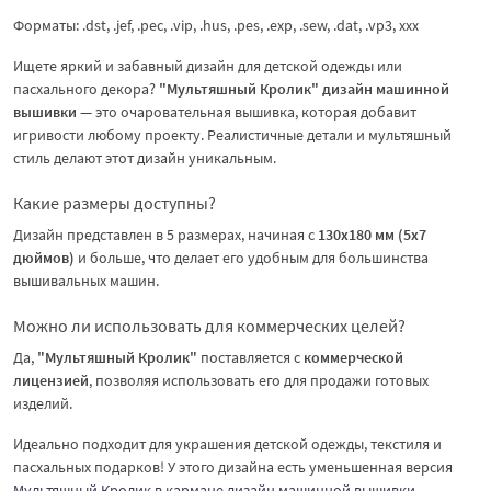
Форматы: .dst, .jef, .pec, .vip, .hus, .pes, .exp, .sew, .dat, .vp3, ххх
Ищете яркий и забавный дизайн для детской одежды или
пасхального декора?
"Мультяшный Кролик" дизайн машинной
вышивки
— это очаровательная вышивка, которая добавит
игривости любому проекту. Реалистичные детали и мультяшный
стиль делают этот дизайн уникальным.
Какие размеры доступны?
Дизайн представлен в 5 размерах, начиная с
130x180 мм (5x7
дюймов)
и больше, что делает его удобным для большинства
вышивальных машин.
Можно ли использовать для коммерческих целей?
Да,
"Мультяшный Кролик"
поставляется с
коммерческой
лицензией
, позволяя использовать его для продажи готовых
изделий.
Идеально подходит для украшения детской одежды, текстиля и
пасхальных подарков! У этого дизайна есть уменьшенная версия
Мультяшный Кролик в кармане дизайн машинной вышивки