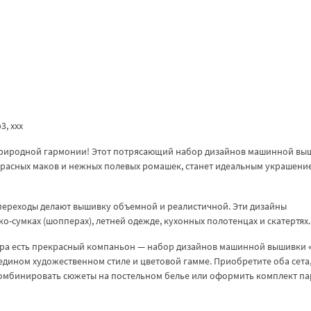
p3, ххх
 природной гармонии! Этот потрясающий набор дизайнов машинной вы
расных маков и нежных полевых ромашек, станет идеальным украшени
переходы делают вышивку объемной и реалистичной. Эти дизайны
о-сумках (шопперах), летней одежде, кухонных полотенцах и скатертях.
ора есть прекрасный компаньон — набор дизайнов машинной вышивки
едином художественном стиле и цветовой гамме. Приобретите оба сета
омбинировать сюжеты на постельном белье или оформить комплект п