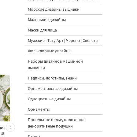
Морские дизайны вышивки
Маленькие дизайны
Маски для лица
Мужские | Тату Арт | Черепа | Скелеты
Фольклорные дизайны
Наборы дизайнов машинной
вышивки
Надписи, логотипы, знаки
Орнаментальные дизайны
Одноцветные дизайны
Орнаменты
Постельное белье, полотенца,
декоративные подушки
лик
Новогодние морковки и
Еловая ветка с
ой
кролик — набор
морковками и
Птицы