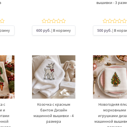
в
вышивки - 3 раз
орзину
600 руб.
| В корзину
500 руб.
| В корз
а с
Козочка с красным
Новогодняя ёлка
и и
бантом Дизайн
морковными
нтами
машинной вышивки - 4
игрушками диз
инной
размера
машинной вышивки