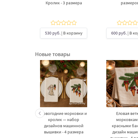
Кролик - 3 размера
размеро
В корзину
530 руб.
| В корзину
600 руб.
| В к
Новые товары
келетов —
Новогодние морковки и
Еловая ветк
 дизайнов
кролик — набор
морковкам
шивки в 3
дизайнов машинной
красными ба
рах
вышивки - 4 размера
дизайн маш