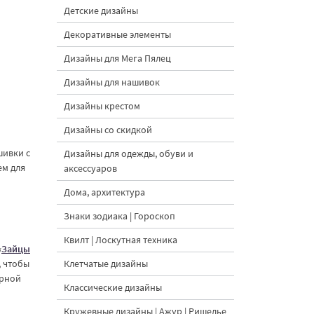
Детские дизайны
Декоративные элементы
Дизайны для Мега Пялец
Дизайны для нашивок
Дизайны крестом
Дизайны со скидкой
шивки с
Дизайны для одежды, обуви и
ем для
аксессуаров
Дома, архитектура
Знаки зодиака | Гороскоп
Квилт | Лоскутная техника
«
Зайцы
, чтобы
Клетчатые дизайны
арной
Классические дизайны
Кружевные дизайны | Ажур | Ришелье