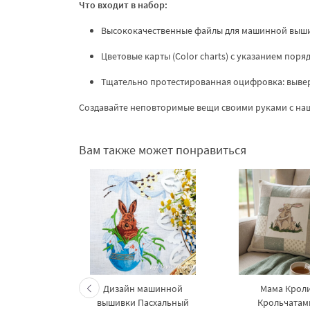
Что входит в набор:
Высококачественные файлы для машинной вышив
Цветовые карты (Color charts) с указанием поря
Тщательно протестированная оцифровка: вывер
Создавайте неповторимые вещи своими руками с н
Вам также может понравиться
ь в синем
Дизайн машинной
Мама Кроли
размеров
вышивки Пасхальный
Крольчатами