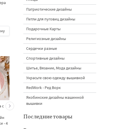
мера
дизайнов машинной
красными бантами
вышивки - 4 размера
дизайн машинной
Патриотические дизайны
вышивки - 4 размер
Петли для пуговиц дизайны
Подарочные Карты
ину
800 руб.
| В корзину
400 руб.
| В корзину
Религиозные дизайны
Сердечки разные
Спортивные дизайны
Шитье, Вязание, Мода дизайны
Украсьте свою одежду вышивкой
RedWork - Ред Ворк
Якобинские дизайны машинной
вышивки
 с
Кролик украшает ёлку
Новогодний зайчик 
морковками дизайн
морковными
Последние товары
айн
машинной вышивки - 3
подвесками на елк
 - 4
размера
дизайн машинной