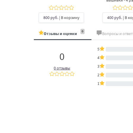
вышивки - 4 р
б.
| В
ину
800 руб.
| В корзину
400 руб.
| В к
0
Отзывы и оценки
Вопросы и отве
5
0
4
3
0 отзывы
2
1