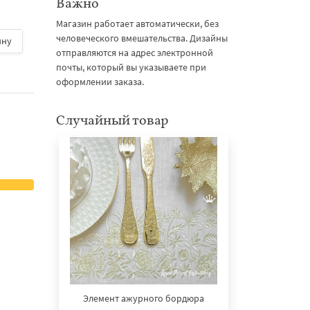
вышивки - 3 размер
Важно
Магазин работает автоматически, без
человеческого вмешательства. Дизайны
ину
500 руб.
| В корзину
500 руб.
| В корзину
отправляются на адрес электронной
почты, который вы указываете при
оформлении заказа.
Случайный товар
Элемент ажурного бордюра