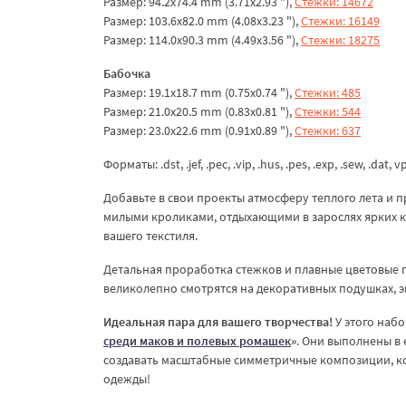
Размер: 94.2x74.4 mm (3.71x2.93 "),
Стежки: 14672
Размер: 103.6x82.0 mm (4.08x3.23 "),
Стежки: 16149
Размер: 114.0x90.3 mm (4.49x3.56 "),
Стежки: 18275
Бабочка
Размер: 19.1x18.7 mm (0.75x0.74 "),
Стежки: 485
Размер: 21.0x20.5 mm (0.83x0.81 "),
Стежки: 544
Размер: 23.0x22.6 mm (0.91x0.89 "),
Стежки: 637
Форматы: .dst, .jef, .pec, .vip, .hus, .pes, .exp, .sew, .dat, v
Добавьте в свои проекты атмосферу теплого лета и
милыми кроликами, отдыхающими в зарослях ярких к
вашего текстиля.
Детальная проработка стежков и плавные цветовые 
великолепно смотрятся на декоративных подушках, эк
Идеальная пара для вашего творчества!
У этого наб
среди маков и полевых ромашек
»
. Они выполнены в 
создавать масштабные симметричные композиции, к
одежды!