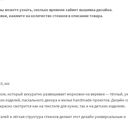
ы можете узнать, сколько времени займет вышивка дизайна.
ки, нажмите на количество стежков в описании товара.
p3, ххх
ом, который аккуратно развешивает морковки на верёвке — тёплый, 
ких изделий, пасхального декора и милых handmade проектов. Дизайн с
расно смотрится как на текстиле для кухни, так и на детских изделиях.
алей и лёгкая структура стежков делают этот дизайн универсальным и