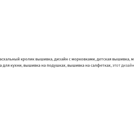
асхальный кролик вышивка
,
дизайн с морковками
,
детская вышивка
,
м
 для кухни
,
вышивка на подушках
,
вышивка на салфетках
, этот дизай