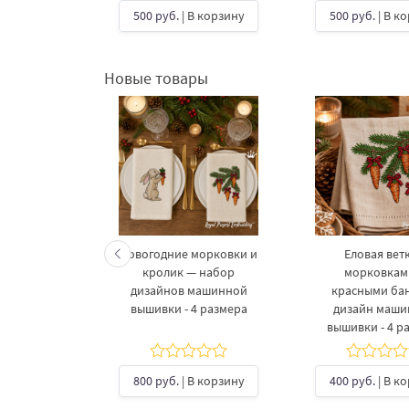
В корзину
500 руб.
| В корзину
500 руб.
| В к
Новые товары
келетов —
Новогодние морковки и
Еловая ветк
 дизайнов
кролик — набор
морковкам
шивки в 3
дизайнов машинной
красными ба
рах
вышивки - 4 размера
дизайн маш
вышивки - 4 р
б.
| В
ину
800 руб.
| В корзину
400 руб.
| В к