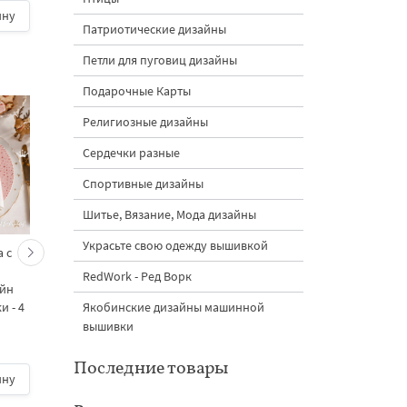
ину
600 руб.
| В корзину
600 руб.
| В корзину
Патриотические дизайны
Петли для пуговиц дизайны
Подарочные Карты
Религиозные дизайны
Сердечки разные
Спортивные дизайны
Шитье, Вязание, Мода дизайны
Украсьте свою одежду вышивкой
 с
Кролик украшает ёлку
Новогодний зайчик 
морковками дизайн
морковными
RedWork - Ред Ворк
айн
машинной вышивки - 3
подвесками на елк
Якобинские дизайны машинной
 - 4
размера
дизайн машинной
вышивки - 3 размер
вышивки
Последние товары
ину
500 руб.
| В корзину
500 руб.
| В корзину