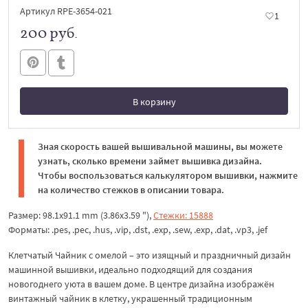
Артикул RPE-3654-021
1
200 руб.
В корзину
В корзине
Зная скорость вашей вышивальной машины, вы можете
узнать, сколько времени займет вышивка дизайна.
Чтобы воспользоваться калькулятором вышивки, нажмите
на количество стежков в описании товара.
Размер: 98.1x91.1 mm (3.86x3.59 "),
Стежки: 15888
Форматы: .pes, .pec, .hus, .vip, .dst, .exp, .sew, .exp, .dat, .vp3, .jef
Клетчатый Чайник с омелой – это изящный и праздничный дизайн
машинной вышивки, идеально подходящий для создания
новогоднего уюта в вашем доме. В центре дизайна изображён
винтажный чайник в клетку, украшенный традиционным