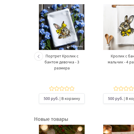
яйцо Синяя
Портрет Кролик с
Кролик с ба
изайн
бантом девочка - 3
мальчик - 4 р
вышивки
размера
В корзину
500 руб.
| В корзину
500 руб.
| В к
Новые товары