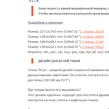
Зная скорость вашей вышивальной машины, в
Чтобы воспользоваться калькулятором вышив
Подробнее о лицензии
Размер: 127.1x178.0 mm (5.00x7.01 "),
Стежки: 26154
Размер: 138.6x194.1 mm (5.46x7.64 "),
Стежки: 28964
Размер: 148.6x208.1 mm (5.85x8.19 "),
Стежки: 31345
Размер: 158.6x222.1 mm (6.24x8.74 "),
Стежки: 33912
Форматы: .dst, .pec, .vip, .hus, .pes, .exp, dat, jef, .vp3, .ta
ДИЗАЙН ДЛЯ БЕЛОЙ ТКАНИ
Гжель Петух – средний дизайн машинной вышивки вы
декоративными завитками. Он отлично смотрится на 
для пялец 130×180 мм (5×7").
Где лучше всего его вышивать?
Этот дизайн идеально подходит для текстиля в дерев
смотрится на льне, хлопке и вафельных тканях.