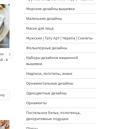
Морские дизайны вышивки
Маленькие дизайны
Маски для лица
Мужские | Тату Арт | Черепа | Скелеты
Фольклорные дизайны
ик
Кролик Клетчатый
Синее яйцо в стиле
Наборы дизайнов машинной
й - 4
барокко - 4 размера
Барокко
вышивки
Надписи, логотипы, знаки
Орнаментальные дизайны
5
Одноцветные дизайны
ину
600 руб.
| В корзину
400 руб.
| В корзину
Орнаменты
Постельное белье, полотенца,
декоративные подушки
Птицы