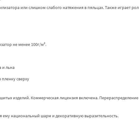
?
илизатора или слишком слабого натяжения в пяльцах. Также играет рол
изатор не менее 100г/м².
а и льна
 пленку сверху
ышитых изделий. Коммерческая лицензия включена. Перераспределение
ая ему национальный шарм и декоративную выразительность.