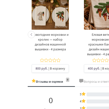
келетов —
Новогодние морковки и
Еловая ветк
 дизайнов
кролик — набор
морковкам
шивки в 3
дизайнов машинной
красными ба
рах
вышивки - 4 размера
дизайн маш
вышивки - 4 р
б.
| В
ину
800 руб.
| В корзину
400 руб.
| В к
0
Отзывы и оценки
Вопросы и отве
5
0
4
3