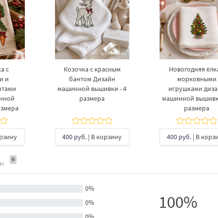
а с
Козочка с красным
Новогодняя ёлка
и и
бантом Дизайн
морковными
нтами
машинной вышивки - 4
игрушками диз
инной
размера
машинной вышивки
азмера
размера
орзину
400 руб.
| В корзину
400 руб.
| В корз
0
ты
0%
100%
0%
0%