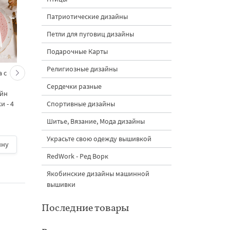
Патриотические дизайны
Петли для пуговиц дизайны
Подарочные Карты
Религиозные дизайны
 с
Кролик украшает ёлку
Новогодний зайчик 
морковками дизайн
морковными
Сердечки разные
айн
машинной вышивки - 3
подвесками на елк
Спортивные дизайны
 - 4
размера
дизайн машинной
вышивки - 3 размер
Шитье, Вязание, Мода дизайны
Украсьте свою одежду вышивкой
ину
500 руб.
| В корзину
500 руб.
| В корзину
RedWork - Ред Ворк
Якобинские дизайны машинной
вышивки
Последние товары