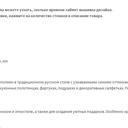
ы можете узнать, сколько времени займет вышивка дизайна.
ки, нажмите на количество стежков в описании товара.
b, xxx
полнен в традиционном русском стиле с узнаваемыми синими оттенка
кухонных полотенцах, фартуках, подушках и декоративных салфетках. 
енском и этностиле, а также для создания уютных подарков. Особенно к