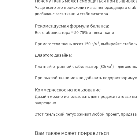
Почему ткань может сморщиться при вышивке
Чаще всего это происходит из-за неподходящего стаб
дисбаланс веса ткани и стабилизатора.
Рекомендуемая формула баланса:
Вес стабилизатора ≈ 50-75% от веса ткани
Пример: если ткань весит 150 г/м², выбирайте стабил
Для этого дизайна:
Плотный отрывной стабилизатор (80г/м²) – для хлопк
При рыхлой ткани можно добавить водорастворимую
Коммерческое использование
Дизайн можно использовать для продажи готовых в
запрещено.
Этот гжельский петух оживит любой проект, придав
Вам также может понравиться