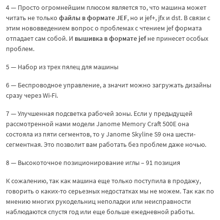
4 — Просто огромнейшим плюсом является то, что машина может
читать не только
файлы в формате
JEF
, но и jef+, jfx и dst. В связи с
этим нововведением вопрос о проблемах с чтением jef формата
отпадает сам собой. И
вышивка в формате
jef
не принесет особых
проблем.
5 — Набор из трех пялец для машины
6 — Беспроводное управление, а значит можно загружать дизайны
сразу через Wi-Fi.
7 — Улучшенная подсветка рабочей зоны. Если у предыдущей
рассмотренной нами модели Janome Memory Craft 500E она
состояла из пяти сегментов, то у Janome Skyline S9 она шести-
сегментная. Это позволит вам работать без проблем даже ночью.
8 — Высокоточное позиционирование иглы – 91 позиция
К сожалению, так как машина еще только поступила в продажу,
говорить о каких-то серьезных недостатках мы не можем. Так как по
мнению многих рукодельниц неполадки или неисправности
наблюдаются спустя год или еще больше ежедневной работы.