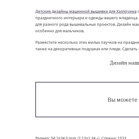
Детские дизайны машинной вышивки для Хэллоуина
о
праздничного интерьера и одежды вашего младенца. 
для разного рода вышивальных проектов. Дизайн ма
особенно для мальчиков.
Разместите несколько этих милых паучков на праздни
также на декоративных подушках или пледе. Сделать
Дизайн маш
Вы можете 
Размер: 54.2×34.0 mm (2.13×1.34 «), Стежки: 1533