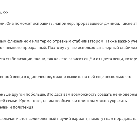
w, xxx
зни. Она поможет исправить, например, прорвавшиеся джинсы. Также э
ным флизелином или термо отрезным стабилизатором. Также важно учес
аучок немного прозрачный. Поэтому лучше использовать черный стабилиз
а стабилизации, ткани, так как это зависит ещё и от цвета вещи, кото
ленной вещи в одиночестве, можно вышить по ней еще несколько его
еньше другой побольше. Это даст вам возможность создать неимоверн
сей семьи. Кроме того, таким необычным принтом можно украсить
елки и полотенца.
включая и этот великолепный паучий вариант, помогут вам порадовать