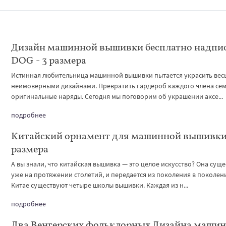
Дизайн машинной вышивки бесплатно надпи
DOG - 3 размера
Истинная любительница машинной вышивки пытается украсить вес
неимоверными дизайнами. Превратить гардероб каждого члена сем
оригинальные наряды. Сегодня мы поговорим об украшении аксе...
подробнее
Китайский орнамент для машинной вышивки 
размера
А вы знали, что китайская вышивка — это целое искусство? Она суще
уже на протяжении столетий, и передается из поколения в поколени
Китае существуют четыре школы вышивки. Каждая из н...
подробнее
Два Венгерских фольклорных Дизайна маши