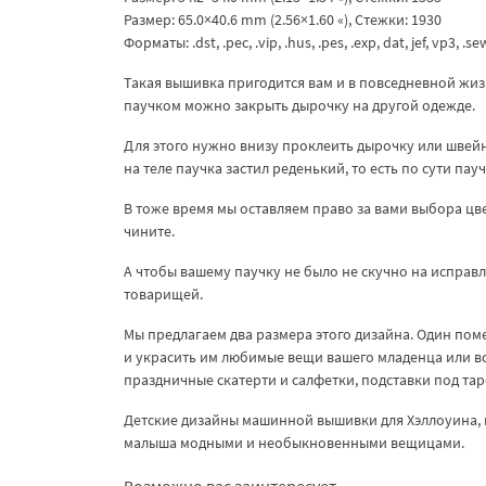
Размер: 65.0×40.6 mm (2.56×1.60 «), Стежки: 1930
Форматы: .dst, .pec, .vip, .hus, .pes, .exp, dat, jef, vp3, .se
Такая вышивка пригодится вам и в повседневной жи
паучком можно закрыть дырочку на другой одежде.
Для этого нужно внизу проклеить дырочку или швей
на теле паучка застил реденький, то есть по сути п
В тоже время мы оставляем право за вами выбора цвет
чините.
А чтобы вашему паучку не было не скучно на исправ
товарищей.
Мы предлагаем два размера этого дизайна. Один пом
и украсить им любимые вещи вашего младенца или в
праздничные скатерти и салфетки, подставки под тар
Детские дизайны машинной вышивки для Хэллоуина, 
малыша модными и необыкновенными вещицами.