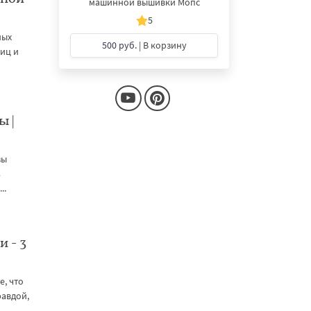
машинной вышивки Мопс
5
мых
500 руб.
| В корзину
ниц и
 |
зы
ь
..
 - 3
е, что
равдой,