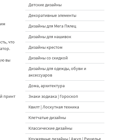
Детские дизайны
Декоративные элементы
тим
Дизайны для Мега Пялец
Дизайны для нашивок
ть, что
Дизайны крестом
атор.
Дизайны со скидкой
рую вы
Дизайны для одежды, обуви и
аксессуаров
Дома, архитектура
ый принт
Знаки зодиака | Гороскоп
Квилт | Лоскутная техника
Клетчатые дизайны
Классические дизайны
Кружевные дизайны | Ажур | Ришелье