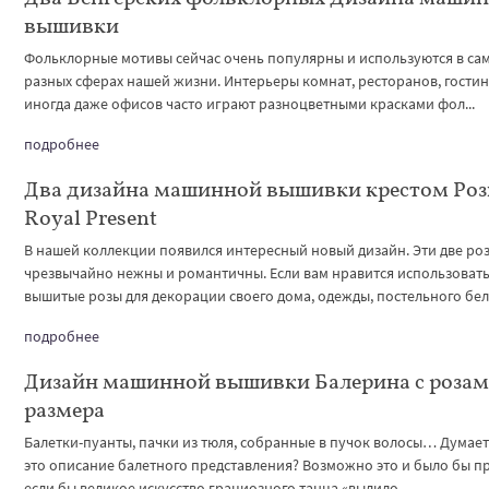
вышивки
Фольклорные мотивы сейчас очень популярны и используются в са
разных сферах нашей жизни. Интерьеры комнат, ресторанов, гости
иногда даже офисов часто играют разноцветными красками фол...
подробнее
Два дизайна машинной вышивки крестом Розы
Royal Present
В нашей коллекции появился интересный новый дизайн. Эти две ро
чрезвычайно нежны и романтичны. Если вам нравится использоват
вышитые розы для декорации своего дома, одежды, постельного бел.
подробнее
Дизайн машинной вышивки Балерина с розами
размера
Балетки-пуанты, пачки из тюля, собранные в пучок волосы… Думает
это описание балетного представления? Возможно это и было бы п
если бы великое искусство грациозного танца «вылило...