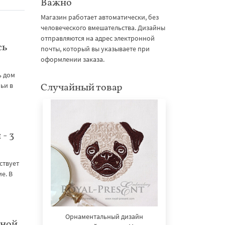
Важно
Магазин работает автоматически, без
человеческого вмешательства. Дизайны
отправляются на адрес электронной
сь
почты, который вы указываете при
оформлении заказа.
ь дом
ьи в
Случайный товар
- 3
ствует
е. В
Орнаментальный дизайн
нной