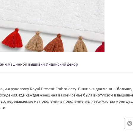
зайн машинной вышивки Индийский декор
, и я руковожу Royal Present Embroidery. Вышивка для меня — больше,
хождения, где каждая женщина в моей семье была виртуозом в вышивк
тво, передаваемое из поколения в поколение, является частью моей ду
ти.