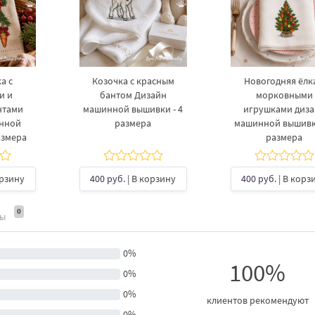
а с
Козочка с красным
Новогодняя ёлка
и и
бантом Дизайн
морковными
нтами
машинной вышивки - 4
игрушками диз
инной
размера
машинной вышивки
азмера
размера
орзину
400 руб.
| В корзину
400 руб.
| В корз
0
ты
0%
100%
0%
0%
клиентов рекомендуют
0%