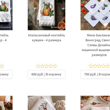
тейль
Апельсиновый коктейль
Мини Баклажан
р - 4
кувшин - 4 размера
Виноград, Свекл
Сливы Дизайн
машинной вышивки
размеров
орзину
600 руб.
| В корзину
700 руб.
| В корз