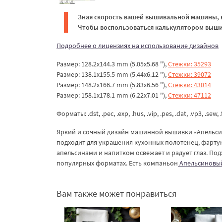
Зная скорость вашей вышивальной машины, в
Чтобы воспользоваться калькулятором вышив
Подробнее о лицензиях на использование дизайнов
Размер: 128.2x144.3 mm (5.05x5.68 "),
Стежки: 35293
Размер: 138.1x155.5 mm (5.44x6.12 "),
Стежки: 39072
Размер: 148.2x166.7 mm (5.83x6.56 "),
Стежки: 43014
Размер: 158.1x178.1 mm (6.22x7.01 "),
Стежки: 47112
Форматы: .dst, .pec, .exp, .hus, .vip, .pes, .dat, .vp3, .sew, 
Яркий и сочный дизайн машинной вышивки «Апельсин
подходит для украшения кухонных полотенец, фартук
апельсинами и напитком освежает и радует глаз. По
популярных форматах. Есть компаньон
Апельсиновый
Вам также может понравиться