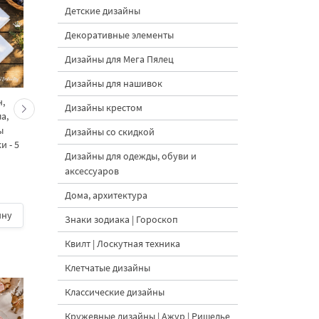
Детские дизайны
Декоративные элементы
Дизайны для Мега Пялец
Дизайны для нашивок
,
Веточки малины с
Садовые насекомые 
Дизайны крестом
а,
цветами набор
цветами и ягодами
ы
дизайнов машинной
набор дизайнов
Дизайны со скидкой
 - 5
вышивки - 4 размера
машинной вышивки -
Дизайны для одежды, обуви и
размера
аксессуаров
Дома, архитектура
1000 руб.
| В
1800 руб.
| В
ину
корзину
корзину
Знаки зодиака | Гороскоп
Квилт | Лоскутная техника
Клетчатые дизайны
Классические дизайны
Кружевные дизайны | Ажур | Ришелье