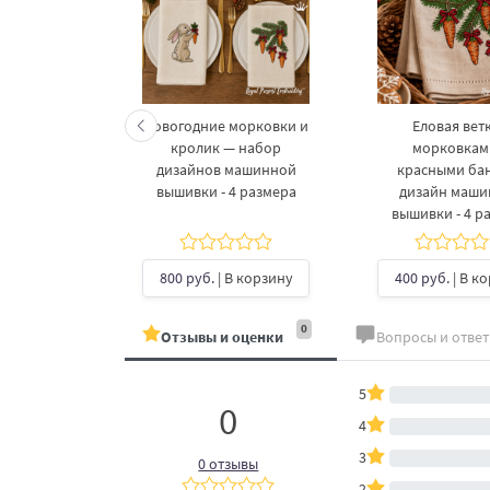
келетов —
Новогодние морковки и
Еловая ветк
 дизайнов
кролик — набор
морковкам
шивки в 3
дизайнов машинной
красными ба
рах
вышивки - 4 размера
дизайн маш
вышивки - 4 р
б.
| В
ину
800 руб.
| В корзину
400 руб.
| В к
0
Отзывы и оценки
Вопросы и отве
5
0
4
3
0 отзывы
2