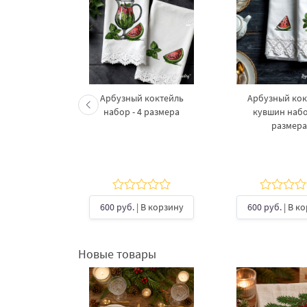
горошек
Арбузный коктейль
Арбузный кок
ашинной
набор - 4 размера
кувшин набо
я кухни,
размера
артуков - 4
ера
5
В корзину
600 руб.
| В корзину
600 руб.
| В к
Новые товары