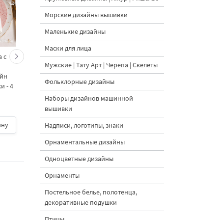
Морские дизайны вышивки
Маленькие дизайны
Маски для лица
 с
Кролик украшает ёлку
Новогодний зайчик 
Мужские | Тату Арт | Черепа | Скелеты
морковками дизайн
морковными
айн
машинной вышивки - 3
подвесками на елк
Фольклорные дизайны
 - 4
размера
дизайн машинной
вышивки - 3 размер
Наборы дизайнов машинной
вышивки
ину
500 руб.
| В корзину
500 руб.
| В корзину
Надписи, логотипы, знаки
Орнаментальные дизайны
Одноцветные дизайны
Орнаменты
Постельное белье, полотенца,
декоративные подушки
Птицы