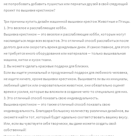
не попробовать добавить пушистых или пернатых друзей в свой следующий
проект по вышивке крестиком?
Три причины купить дизайн машинной вышивки крестом Животные и Птицы.
1. Это веселое и расслабляющее хобби.
Вышивка крестиком — это веселое и расслабляющее хобби, которым могут
наслаждаться люди всех возрастов. Это отличный способ расслабиться после
долгого дня или скоротать время дождливым днем. И самое главное, для этого
не требуется много оборудования или материалов — только вышивальная
машина, нитки и кусок ткани.
2. Вы можете сделать красивые подарки для близких.
Если вы ищете уникальный и продуманный подарок для любимого человека,
не ищите ничего, кроме вышивки крестиком. Вышиваете ли вы их инициалы,
любимый цветок или очаровательное животное, они обязательно оценят
время и усилия, которые вы вложили в создание чего-то специально для них.
3. Это отличный способ показать свою индивидуальность.
Вышивка крестиком — это также отличный способ показать свою
индивидуальность. Благодаря большому количеству различных дизайнов, вы
сможете найти тот, который будет идеально соответствовать вашему вкусу.
Или, если вы чувствуете себя творчески, вы даже можете создать свой
собственный!