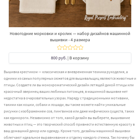
Новогодние морковки и кролик — набор дизайнов машинной
вышивки - 4 размера
800 руб.
| В корзину
Вышивка крестиком — классическая и вневременная техника рукоделия, а
одними из самых популярных сюжетов для вышивальщиц являются животные и
птицы. Создаете ли вы монохроматический дизайн летящей дикой птицы или
красочный зверинец ваших любимых питомцев, в машинной вышивке нет
недостатка в очаровательных узорах. Наряду с традиционными мотивами,
такими как кошки, собаки и лошади, вы также можете найти уникальные
рисунки с изображением сов, пингвинов или даже мифических существ, таких
как единороги. Независимо от того, какой дизайн вы выберете, вышивание
животных и птиц — это творческий способ привнести естественную красоту в
ваш домашний декор или одежду. Кроме того, дизайны машинной вышивки
облегчают идеальное выравнивание и отделку каждого стежка. Так почему бы