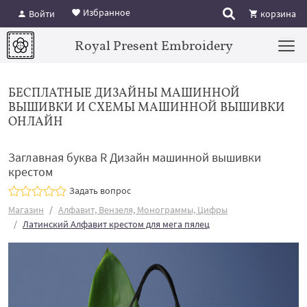
Избранное
Войти
корзина
Royal Present Embroidery
БЕСПЛАТНЫЕ ДИЗАЙНЫ МАШИННОЙ
ВЫШИВКИ И СХЕМЫ МАШИННОЙ ВЫШИВКИ
ОНЛАЙН
Заглавная буква R Дизайн машинной вышивки
крестом
Задать вопрос
Магазин
Алфавит, Вензеля, Монограммы, Цифры
Латинский Алфавит крестом для мега пялец