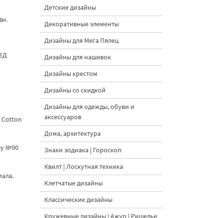
Детские дизайны
ды.
Декоративные элементы
Дизайны для Мега Пялец
РЕД
Дизайны для нашивок
Дизайны крестом
Дизайны со скидкой
Дизайны для одежды, обуви и
аксессуаров
 Cotton
Дома, архитектура
лу №90
Знаки зодиака | Гороскоп
Квилт | Лоскутная техника
иала.
Клетчатые дизайны
Классические дизайны
Кружевные дизайны | Ажур | Ришелье