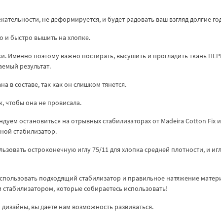
кательности, не деформируется, и будет радовать ваш взгляд долгие го
о и быстро вышить на хлопке.
и. Именно поэтому важно постирать, высушить и прогладить ткань ПЕ
аемый результат.
а в составе, так как он слишком тянется.
, чтобы она не провисала.
уем остановиться на отрывных стабилизаторах от Madeira Cotton Fix и
зной стабилизатор.
ьзовать остроконечную иглу 75/11 для хлопка средней плотности, и иг
спользовать подходящий стабилизатор и правильное натяжение матер
ем стабилизатором, которые собираетесь использовать!
дизайны, вы даете нам возможность развиваться.