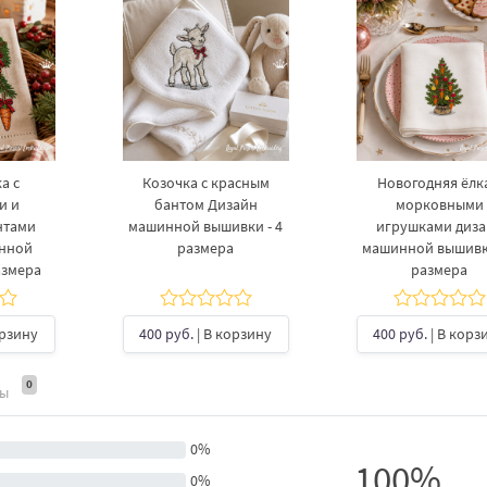
а с
Козочка с красным
Новогодняя ёлка
и и
бантом Дизайн
морковными
нтами
машинной вышивки - 4
игрушками диз
инной
размера
машинной вышивки
азмера
размера
орзину
400 руб.
| В корзину
400 руб.
| В корз
0
ты
0%
100%
0%