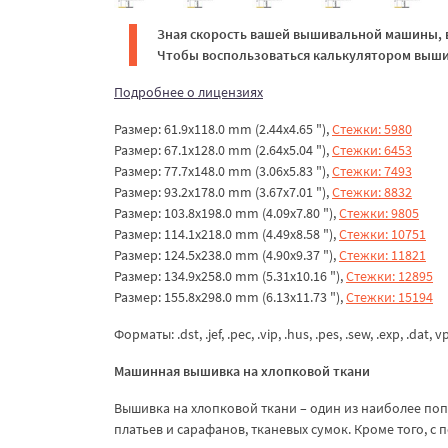
Зная скорость вашей вышивальной машины, в
Чтобы воспользоваться калькулятором вышив
Подробнее о лицензиях
Размер: 61.9x118.0 mm (2.44x4.65 "),
Стежки: 5980
Размер: 67.1x128.0 mm (2.64x5.04 "),
Стежки: 6453
Размер: 77.7x148.0 mm (3.06x5.83 "),
Стежки: 7493
Размер: 93.2x178.0 mm (3.67x7.01 "),
Стежки: 8832
Размер: 103.8x198.0 mm (4.09x7.80 "),
Стежки: 9805
Размер: 114.1x218.0 mm (4.49x8.58 "),
Стежки: 10751
Размер: 124.5x238.0 mm (4.90x9.37 "),
Стежки: 11821
Размер: 134.9x258.0 mm (5.31x10.16 "),
Стежки: 12895
Размер: 155.8x298.0 mm (6.13x11.73 "),
Стежки: 15194
Форматы: .dst, .jef, .pec, .vip, .hus, .pes, .sew, .exp, .dat, v
Машинная вышивка на хлопковой ткани
Вышивка на хлопковой ткани – один из наиболее поп
платьев и сарафанов, тканевых сумок. Кроме того, 