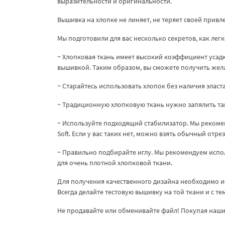
выразительности и оригинальности.
Вышивка на хлопке не линяет, не теряет своей привле
Мы подготовили для вас несколько секретов, как легк
~ Хлопковая ткань имеет высокий коэффициент усадк
вышивкой. Таким образом, вы сможете получить жел
~ Старайтесь использовать хлопок без наличия эластан
~ Традиционную хлопковую ткань нужно запялить так
~ Используйте подходящий стабилизатор. Мы рекоменд
Soft. Если у вас таких нет, можно взять обычный отре
~ Правильно подбирайте иглу. Мы рекомендуем испол
для очень плотной хлопковой ткани.
Для получения качественного дизайна необходимо и
Всегда делайте тестовую вышивку на той ткани и с т
Не продавайте или обменивайте файл! Покупая наши 