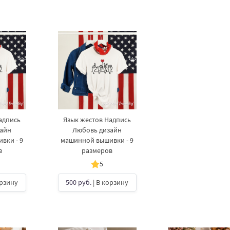
адпись
Язык жестов Надпись
айн
Любовь дизайн
вки - 9
машинной вышивки - 9
в
размеров
5
орзину
500 руб.
| В корзину