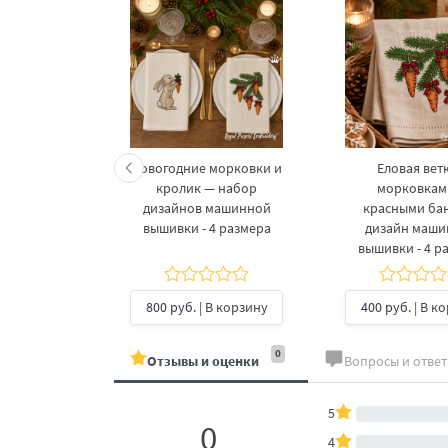
келетов —
Новогодние морковки и
Еловая ветк
 дизайнов
кролик — набор
морковкам
шивки в 3
дизайнов машинной
красными ба
рах
вышивки - 4 размера
дизайн маш
вышивки - 4 р
б.
| В
ину
800 руб.
| В корзину
400 руб.
| В к
0
Отзывы и оценки
Вопросы и отве
5
0
4