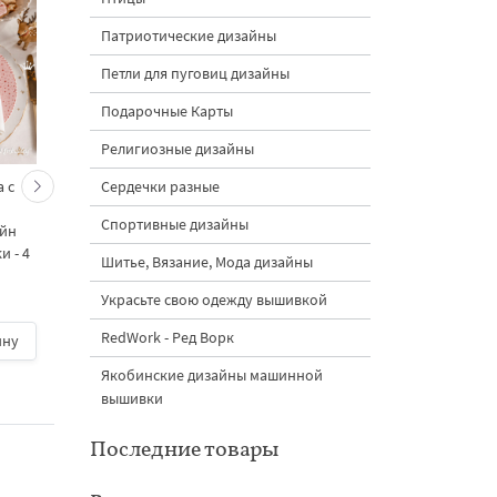
Патриотические дизайны
Петли для пуговиц дизайны
Подарочные Карты
Религиозные дизайны
Сердечки разные
 с
Кролик украшает ёлку
Новогодний зайчик 
морковками дизайн
морковными
Спортивные дизайны
айн
машинной вышивки - 3
подвесками на елк
 - 4
размера
дизайн машинной
Шитье, Вязание, Мода дизайны
вышивки - 3 размер
Украсьте свою одежду вышивкой
RedWork - Ред Ворк
ину
500 руб.
| В корзину
500 руб.
| В корзину
Якобинские дизайны машинной
вышивки
Последние товары