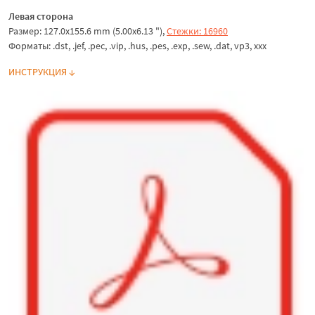
Левая сторона
Размер: 127.0x155.6 mm (5.00x6.13 "),
Стежки: 16960
Форматы: .dst, .jef, .pec, .vip, .hus, .pes, .exp, .sew, .dat, vp3, ххх
ИНСТРУКЦИЯ ↓