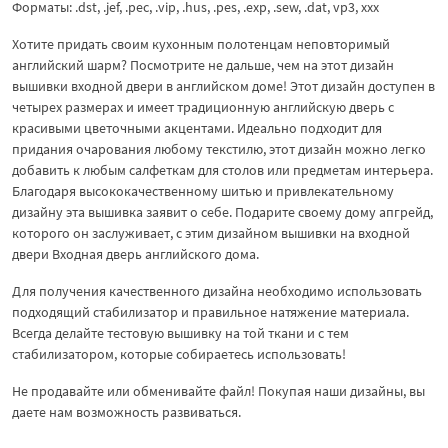
Форматы: .dst, .jef, .pec, .vip, .hus, .pes, .exp, .sew, .dat, vp3, ххх
Хотите придать своим кухонным полотенцам неповторимый
английский шарм? Посмотрите не дальше, чем на этот дизайн
вышивки входной двери в английском доме! Этот дизайн доступен в
четырех размерах и имеет традиционную английскую дверь с
красивыми цветочными акцентами. Идеально подходит для
придания очарования любому текстилю, этот дизайн можно легко
добавить к любым салфеткам для столов или предметам интерьера.
Благодаря высококачественному шитью и привлекательному
дизайну эта вышивка заявит о себе. Подарите своему дому апгрейд,
которого он заслуживает, с этим дизайном вышивки на входной
двери Входная дверь английского дома.
Для получения качественного дизайна необходимо использовать
подходящий стабилизатор и правильное натяжение материала.
Всегда делайте тестовую вышивку на той ткани и с тем
стабилизатором, которые собираетесь использовать!
Не продавайте или обменивайте файл! Покупая наши дизайны, вы
даете нам возможность развиваться.