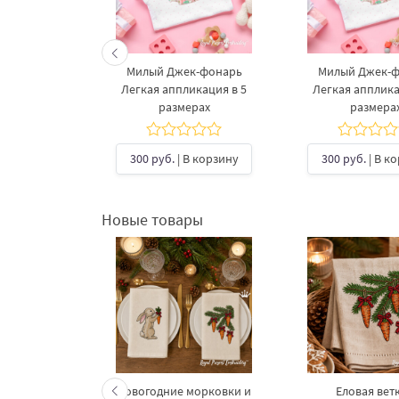
Милый Джек-фонарь
Милый Джек-
Легкая аппликация в 5
Легкая апплика
размерах
размера
300 руб.
| В корзину
300 руб.
| В к
Новые товары
келетов —
Новогодние морковки и
Еловая ветк