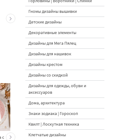
Горловины | Воротники | Спинки
Гномы дизайны вышивки
Детские дизайны
Декоративные элементы
Дизайны для Мега Пялец
Дизайны для нашивок
Дизайны крестом
Дизайны со скидкой
Дизайны для одежды, обуви и
аксессуаров
Дома, архитектура
Знаки зодиака | Гороскоп
Квилт | Лоскутная техника
Клетчатые дизайны
 с
Кролик украшает ёлку
Новогодний зайчик 