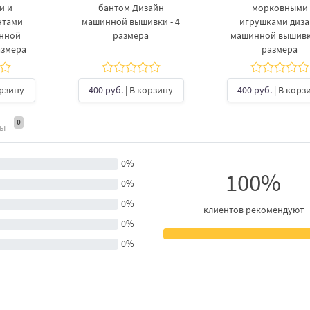
и и
бантом Дизайн
морковными
нтами
машинной вышивки - 4
игрушками диз
инной
размера
машинной вышивки
азмера
размера
орзину
400 руб.
| В корзину
400 руб.
| В корз
0
ты
0%
100%
0%
0%
клиентов рекомендуют
0%
0%