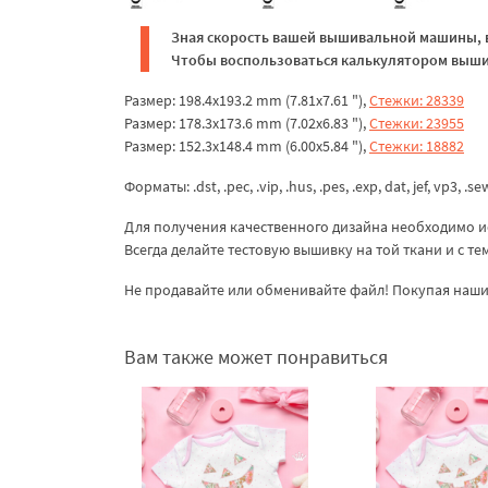
Зная скорость вашей вышивальной машины, в
Чтобы воспользоваться калькулятором вышив
Размер: 198.4x193.2 mm (7.81x7.61 "),
Стежки: 28339
Размер: 178.3x173.6 mm (7.02x6.83 "),
Стежки: 23955
Размер: 152.3x148.4 mm (6.00x5.84 "),
Стежки: 18882
Форматы: .dst, .pec, .vip, .hus, .pes, .exp, dat, jef, vp3, .se
Для получения качественного дизайна необходимо и
Всегда делайте тестовую вышивку на той ткани и с т
Не продавайте или обменивайте файл! Покупая наши 
Вам также может понравиться