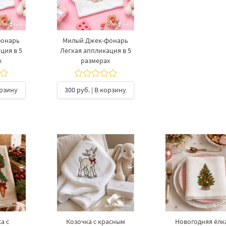
фонарь
Милый Джек-фонарь
ция в 5
Легкая аппликация в 5
х
размерах
орзину
300 руб.
| В корзину
а с
Козочка с красным
Новогодняя ёлка