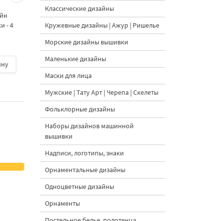
морковками дизайн
морковными
Классические дизайны
айн
машинной вышивки - 3
подвесками на елк
Кружевные дизайны | Ажур | Ришелье
 - 4
размера
дизайн машинной
вышивки - 3 размер
Морские дизайны вышивки
Маленькие дизайны
ину
500 руб.
| В корзину
500 руб.
| В корзину
Маски для лица
Мужские | Тату Арт | Черепа | Скелеты
Фольклорные дизайны
Наборы дизайнов машинной
вышивки
Надписи, логотипы, знаки
Орнаментальные дизайны
Одноцветные дизайны
Орнаменты
Постельное белье, полотенца,