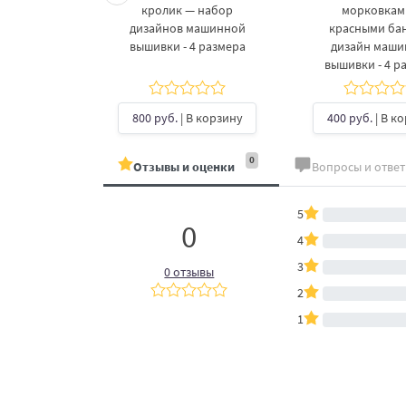
 дизайнов
кролик — набор
морковкам
шивки в 3
дизайнов машинной
красными ба
рах
вышивки - 4 размера
дизайн маш
вышивки - 4 р
б.
| В
ину
800 руб.
| В корзину
400 руб.
| В к
0
Отзывы и оценки
Вопросы и отве
5
0
4
3
0 отзывы
2
1