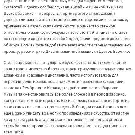
украшенный стиль часто используется для свадебного текстиля,
скатертей и других особых случаев. Дизайн машинной вышивки
Цветок барокко — прекрасный пример этого стиля. Дизайн
украшен детальным цветочным мотивом с завитками и завитками,
придающими изделию драматичности. Количество стежков
относительно велико, но результат того стоит. Этот дизайн станет
потрясающим акцентом на любой одежде или предмете домашнего
обихода. Если вы хотите добавить элегантности своему следующему
проекту, рассмотрите Дизайн машинной вышивки Цветок Барокко.
Стиль барокко был популярным художественным стилем в конце
1600-х годов. Искусство барокко, характеризующееся замысловатым
дизайном и красивыми дисплеями, часто использовалось для
передачи религиозных посланий. Многие известные художники,
такие как Рембрандт и Караваджо, работали в стиле барокко.
Музыка также становилась все более сложной в период барокко,
когда такие композиторы, как Бах и Гендель, создали некоторые из
своих самых известных произведений. Сегодня стиль барокко все
еще можно увидеть во многих произведениях искусства, от картин
до архитектуры. Благодаря своей непреходящей популярности
стиль барокко продолжает оказывать влияние на художников во
всем мире.