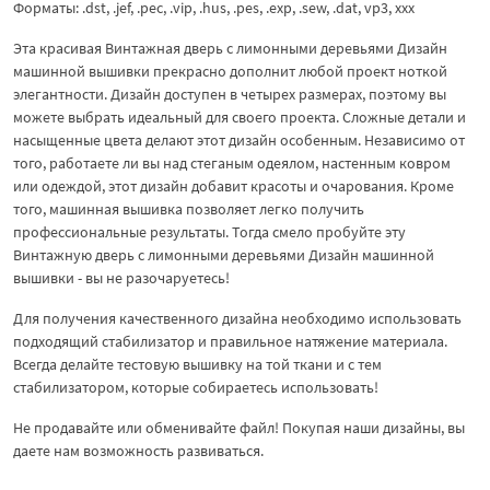
Форматы: .dst, .jef, .pec, .vip, .hus, .pes, .exp, .sew, .dat, vp3, ххх
Эта красивая Винтажная дверь с лимонными деревьями Дизайн
машинной вышивки прекрасно дополнит любой проект ноткой
элегантности. Дизайн доступен в четырех размерах, поэтому вы
можете выбрать идеальный для своего проекта. Сложные детали и
насыщенные цвета делают этот дизайн особенным. Независимо от
того, работаете ли вы над стеганым одеялом, настенным ковром
или одеждой, этот дизайн добавит красоты и очарования. Кроме
того, машинная вышивка позволяет легко получить
профессиональные результаты. Тогда смело пробуйте эту
Винтажную дверь с лимонными деревьями Дизайн машинной
вышивки - вы не разочаруетесь!
Для получения качественного дизайна необходимо использовать
подходящий стабилизатор и правильное натяжение материала.
Всегда делайте тестовую вышивку на той ткани и с тем
стабилизатором, которые собираетесь использовать!
Не продавайте или обменивайте файл! Покупая наши дизайны, вы
даете нам возможность развиваться.