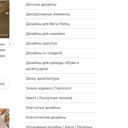
Детские дизайны
Декоративные элементы
Дизайны для Мега Пялец
Дизайны для нашивок
Дизайны крестом
ины
Сердечки на палочке
Трехцветный флаг
ами
набор
сердце горизонтальн
Дизайны со скидкой
ера
- 4 размера
Дизайны для одежды, обуви и
аксессуаров
5
Дома, архитектура
ину
600 руб.
| В корзину
500 руб.
| В корзину
Знаки зодиака | Гороскоп
Квилт | Лоскутная техника
Клетчатые дизайны
Классические дизайны
Кружевные дизайны | Ажур | Ришелье