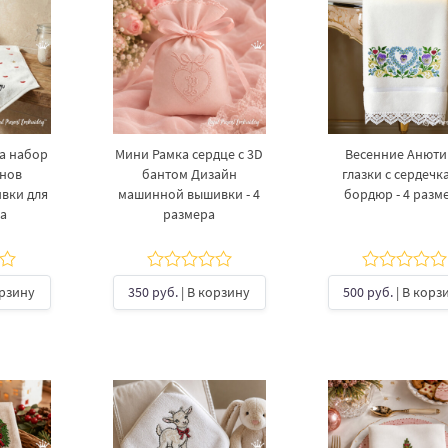
а набор
Мини Рамка сердце с 3D
Весенние Анют
нов
бантом Дизайн
глазки с сердечк
вки для
машинной вышивки - 4
бордюр - 4 разм
а
размера
орзину
350 руб.
| В корзину
500 руб.
| В корз