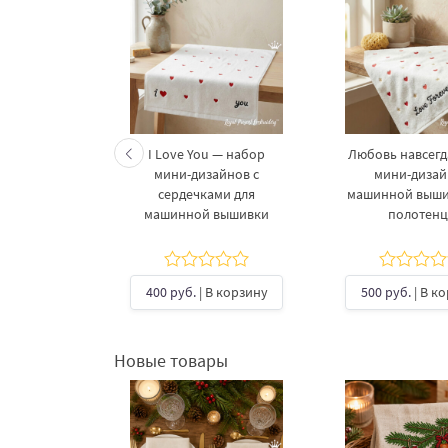
 Сердце
I Love You — набор
Любовь навсегд
нограммы -
мини-дизайнов с
мини-дизай
еров
сердечками для
машинной выши
машинной вышивки
полотенц
5
В корзину
400 руб.
| В корзину
500 руб.
| В к
Новые товары