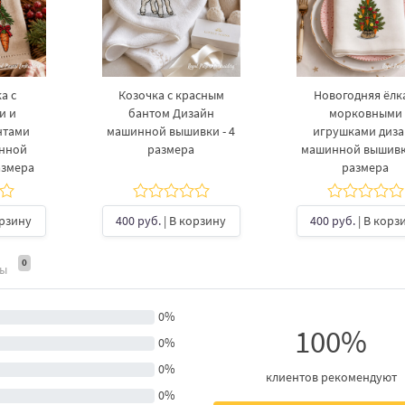
а с
Козочка с красным
Новогодняя ёлка
и и
бантом Дизайн
морковными
нтами
машинной вышивки - 4
игрушками диз
инной
размера
машинной вышивки
азмера
размера
орзину
400 руб.
| В корзину
400 руб.
| В корз
0
ты
0%
100%
0%
0%
клиентов рекомендуют
0%