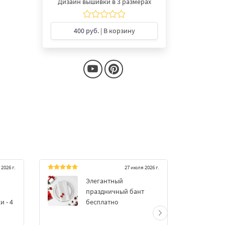
Дизайн вышивки в 3 размерах
400 руб.
| В корзину
2026 г.
27 июля 2026 г.
Элегантный
Красный
праздничный бант
размер
 - 4
бесплатно
***@***.***