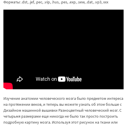
Форматы: .dst, .jef, .pec, .vip, .hus, .pes, .exp, .sew, .dat, .vp3, ххх
Изучение анатомии человеческого мозга было предметом интереса
на протяжении веков, и теперь вы можете узнать об этом больше с
Дизайном машинной вышивки Разноцветный человеческий мозг. С
четырьмя размерами еще никогда не было так просто построить
подробную картину мозга. Используя этот рисунок на ткани или