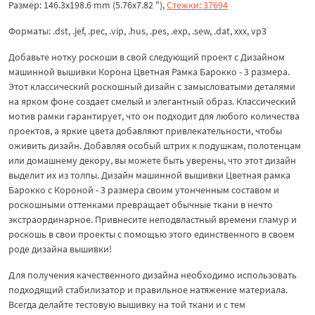
Размер: 146.3x198.6 mm (5.76x7.82 "),
Стежки: 37694
Форматы: .dst, .jef, .pec, .vip, .hus, .pes, .exp, .sew, .dat, xxx, vp3
Добавьте нотку роскоши в свой следующий проект с Дизайном
машинной вышивки Корона Цветная Рамка Барокко - 3 размера.
Этот классический роскошный дизайн с замысловатыми деталями
на ярком фоне создает смелый и элегантный образ. Классический
мотив рамки гарантирует, что он подходит для любого количества
проектов, а яркие цвета добавляют привлекательности, чтобы
оживить дизайн. Добавляя особый штрих к подушкам, полотенцам
или домашнему декору, вы можете быть уверены, что этот дизайн
выделит их из толпы. Дизайн машинной вышивки Цветная рамка
Барокко с Короной - 3 размера своим утонченным составом и
роскошными оттенками превращает обычные ткани в нечто
экстраординарное. Привнесите неподвластный времени гламур и
роскошь в свои проекты с помощью этого единственного в своем
роде дизайна вышивки!
Для получения качественного дизайна необходимо использовать
подходящий стабилизатор и правильное натяжение материала.
Всегда делайте тестовую вышивку на той ткани и с тем