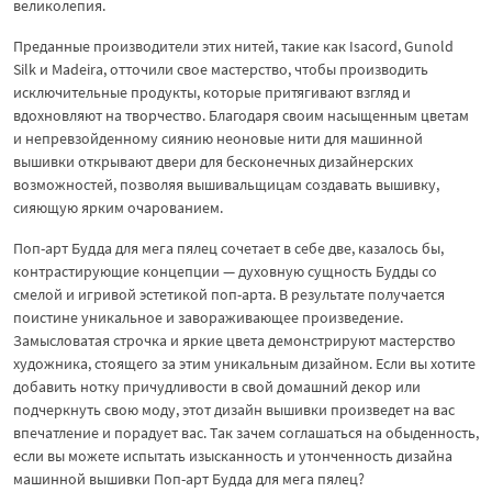
великолепия.
Преданные производители этих нитей, такие как Isacord, Gunold
Silk и Madeira, отточили свое мастерство, чтобы производить
исключительные продукты, которые притягивают взгляд и
вдохновляют на творчество. Благодаря своим насыщенным цветам
и непревзойденному сиянию неоновые нити для машинной
вышивки открывают двери для бесконечных дизайнерских
возможностей, позволяя вышивальщицам создавать вышивку,
сияющую ярким очарованием.
Поп-арт Будда для мега пялец сочетает в себе две, казалось бы,
контрастирующие концепции — духовную сущность Будды со
смелой и игривой эстетикой поп-арта. В результате получается
поистине уникальное и завораживающее произведение.
Замысловатая строчка и яркие цвета демонстрируют мастерство
художника, стоящего за этим уникальным дизайном. Если вы хотите
добавить нотку причудливости в свой домашний декор или
подчеркнуть свою моду, этот дизайн вышивки произведет на вас
впечатление и порадует вас. Так зачем соглашаться на обыденность,
если вы можете испытать изысканность и утонченность дизайна
машинной вышивки Поп-арт Будда для мега пялец?