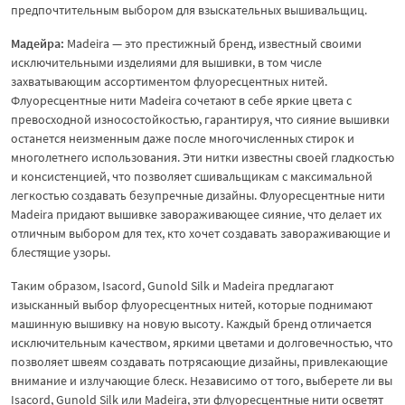
предпочтительным выбором для взыскательных вышивальщиц.
Мадейра:
Madeira — это престижный бренд, известный своими
исключительными изделиями для вышивки, в том числе
захватывающим ассортиментом флуоресцентных нитей.
Флуоресцентные нити Madeira сочетают в себе яркие цвета с
превосходной износостойкостью, гарантируя, что сияние вышивки
останется неизменным даже после многочисленных стирок и
многолетнего использования. Эти нитки известны своей гладкостью
и консистенцией, что позволяет сшивальщикам с максимальной
легкостью создавать безупречные дизайны. Флуоресцентные нити
Madeira придают вышивке завораживающее сияние, что делает их
отличным выбором для тех, кто хочет создавать завораживающие и
блестящие узоры.
Таким образом, Isacord, Gunold Silk и Madeira предлагают
изысканный выбор флуоресцентных нитей, которые поднимают
машинную вышивку на новую высоту. Каждый бренд отличается
исключительным качеством, яркими цветами и долговечностью, что
позволяет швеям создавать потрясающие дизайны, привлекающие
внимание и излучающие блеск. Независимо от того, выберете ли вы
Isacord, Gunold Silk или Madeira, эти флуоресцентные нити осветят