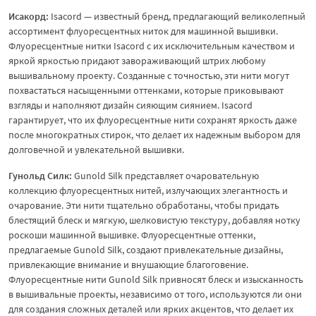
Исакорд:
Isacord — известный бренд, предлагающий великолепный
ассортимент флуоресцентных ниток для машинной вышивки.
Флуоресцентные нитки Isacord с их исключительным качеством и
яркой яркостью придают завораживающий штрих любому
вышивальному проекту. Созданные с точностью, эти нити могут
похвастаться насыщенными оттенками, которые приковывают
взгляды и наполняют дизайн сияющим сиянием. Isacord
гарантирует, что их флуоресцентные нити сохранят яркость даже
после многократных стирок, что делает их надежным выбором для
долговечной и увлекательной вышивки.
Гунольд Силк:
Gunold Silk представляет очаровательную
коллекцию флуоресцентных нитей, излучающих элегантность и
очарование. Эти нити тщательно обработаны, чтобы придать
блестящий блеск и мягкую, шелковистую текстуру, добавляя нотку
роскоши машинной вышивке. Флуоресцентные оттенки,
предлагаемые Gunold Silk, создают привлекательные дизайны,
привлекающие внимание и внушающие благоговение.
Флуоресцентные нити Gunold Silk привносят блеск и изысканность
в вышивальные проекты, независимо от того, используются ли они
для создания сложных деталей или ярких акцентов, что делает их