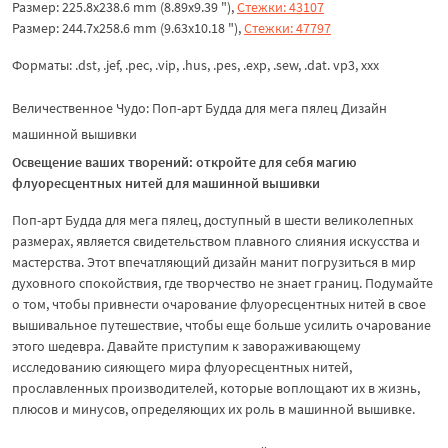
Размер: 225.8x238.6 mm (8.89x9.39 "),
Стежки: 43107
Размер: 244.7x258.6 mm (9.63x10.18 "),
Стежки: 47797
Форматы: .dst, .jef, .pec, .vip, .hus, .pes, .exp, .sew, .dat. vp3, xxx
Величественное Чудо: Поп-арт Будда для мега пялец Дизайн
машинной вышивки
Освещение ваших творений: откройте для себя магию
флуоресцентных нитей для машинной вышивки
Поп-арт Будда для мега пялец, доступный в шести великолепных
размерах, является свидетельством плавного слияния искусства и
мастерства. Этот впечатляющий дизайн манит погрузиться в мир
духовного спокойствия, где творчество не знает границ. Подумайте
о том, чтобы привнести очарование флуоресцентных нитей в свое
вышивальное путешествие, чтобы еще больше усилить очарование
этого шедевра. Давайте приступим к завораживающему
исследованию сияющего мира флуоресцентных нитей,
прославленных производителей, которые воплощают их в жизнь,
плюсов и минусов, определяющих их роль в машинной вышивке.