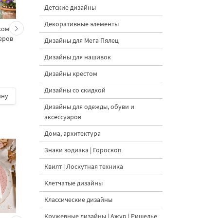
Детские дизайны
Декоративные элементы
ком и
Заяц с цветком и
Набор Заяц с
меров
бабочкой - 5 размеров
подсолнухом и
Дизайны для Мега Пялец
бабочкой - 5 размер
Дизайны для нашивок
Дизайны крестом
Дизайны со скидкой
ину
600 руб.
| В корзину
600 руб.
| В корзину
Дизайны для одежды, обуви и
аксессуаров
Дома, архитектура
Знаки зодиака | Гороскоп
Квилт | Лоскутная техника
Клетчатые дизайны
Классические дизайны
Кружевные дизайны | Ажур | Ришелье