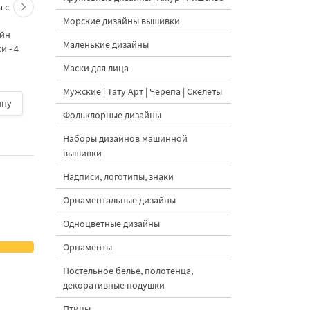
 с
Кролик украшает ёлку
Новогодний зайчик 
Морские дизайны вышивки
морковками дизайн
морковными
айн
машинной вышивки - 3
подвесками на елк
Маленькие дизайны
 - 4
размера
дизайн машинной
вышивки - 3 размер
Маски для лица
Мужские | Тату Арт | Черепа | Скелеты
ину
500 руб.
| В корзину
500 руб.
| В корзину
Фольклорные дизайны
Наборы дизайнов машинной
вышивки
Надписи, логотипы, знаки
Орнаментальные дизайны
Одноцветные дизайны
Орнаменты
Постельное белье, полотенца,
декоративные подушки
Птицы