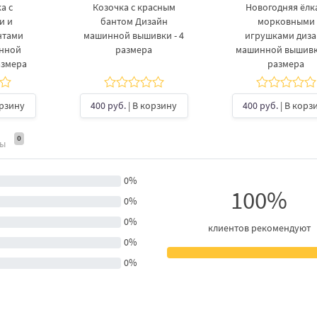
а с
Козочка с красным
Новогодняя ёлка
и и
бантом Дизайн
морковными
нтами
машинной вышивки - 4
игрушками диз
инной
размера
машинной вышивки
азмера
размера
орзину
400 руб.
| В корзину
400 руб.
| В корз
0
ты
0%
100%
0%
0%
клиентов рекомендуют
0%
0%