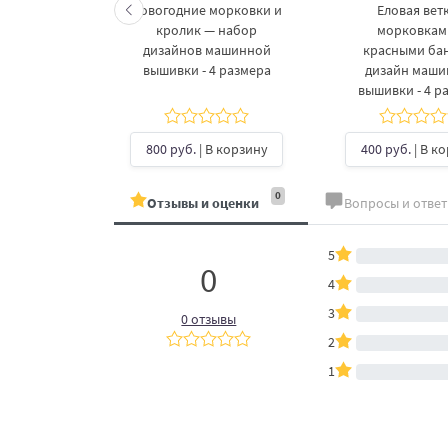
келетов —
Новогодние морковки и
Еловая ветк
 дизайнов
кролик — набор
морковкам
шивки в 3
дизайнов машинной
красными ба
рах
вышивки - 4 размера
дизайн маш
вышивки - 4 р
б.
| В
ину
800 руб.
| В корзину
400 руб.
| В к
0
Отзывы и оценки
Вопросы и отве
5
0
4
3
0 отзывы
2
1