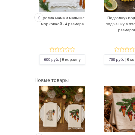
вадратный
Кролик мама и малыш с
Подсолнух под
ашинной
морковкой - 4 размера
под чашку в пял
вки
размеро
В корзину
600 руб.
| В корзину
700 руб.
| В к
Новые товары