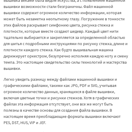
Вышивка веками была видом искусства, а с появлением машинной
вышивки возможности стали безграничны. Файл машинной
вышивки содержит огромное количество информации, которая
может быть незаметна неопытному глазу. Погружение в тонкости
этих файлов раскрывает симфонию цвета, рисунка стежка и
плотности, которые вместе создают шедевр. Каждый цвет нити
тщательно выбирается и закрепляется за определенной областью
для шитья с подробными инструкциями по рисунку стежка, длине и
плотности каждого стежка. Как будто вышивальная машина
дирижирует оркестром, безупречно исполняя каждую ноту и смену
темпа. Это настоящее свидетельство силы технологий и мастерства
вышивки.
Легко увидеть разницу между файлами машинной вышивки и
графическими файлами, такими как JPG, PDF и SVG, учитывая
огромное количество данных, хранящихся в файле вышивки,
включая цветные точки и рисунки стежков. Хотя в графических
файлах эта информация отсутствует, они все же могут быть
полезны в качестве основы для создания файла вышивки. В
настоящее время преобладающие форматы вышивки включают
PES, DST, HUS, VIP и JEF.