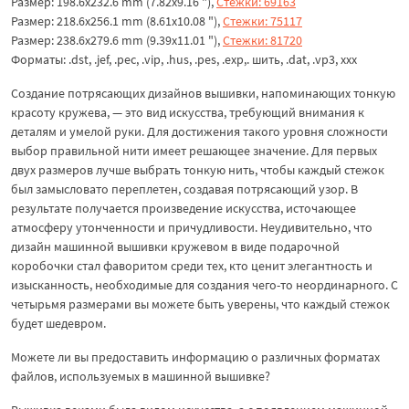
Размер: 198.6x232.6 mm (7.82x9.16 "),
Стежки: 69163
Размер: 218.6x256.1 mm (8.61x10.08 "),
Стежки: 75117
Размер: 238.6x279.6 mm (9.39x11.01 "),
Стежки: 81720
Форматы: .dst, .jef, .pec, .vip, .hus, .pes, .exp,. шить, .dat, .vp3, xxx
Создание потрясающих дизайнов вышивки, напоминающих тонкую
красоту кружева, — это вид искусства, требующий внимания к
деталям и умелой руки. Для достижения такого уровня сложности
выбор правильной нити имеет решающее значение. Для первых
двух размеров лучше выбрать тонкую нить, чтобы каждый стежок
был замысловато переплетен, создавая потрясающий узор. В
результате получается произведение искусства, источающее
атмосферу утонченности и причудливости. Неудивительно, что
дизайн машинной вышивки кружевом в виде подарочной
коробочки стал фаворитом среди тех, кто ценит элегантность и
изысканность, необходимые для создания чего-то неординарного. С
четырьмя размерами вы можете быть уверены, что каждый стежок
будет шедевром.
Можете ли вы предоставить информацию о различных форматах
файлов, используемых в машинной вышивке?