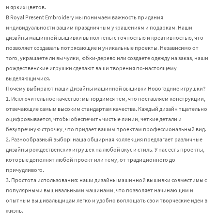
и ярких цветов.
В Royal Present Embroidery мы понимаем важность придания
индивидуальности вашим праздничным украшениям и подаркам. Наши
дизайны машинной вышивки выполнены с точностью и креативностью, что
позволяет создавать потрясающие и уникальные проекты. Независимо от
того, украшаете ли вы чулки, юбки-дерево или создаете одежду на заказ, наши
рождественские игрушки сделают ваши творения по-настоящему
выделяющимися.
Почему выбирают наши Дизайны машинной вышивки Новогодние игрушки?
1. Исключительное качество: мы гордимся тем, что поставляем конструкции,
отвечающие самым высоким стандартам качества. Каждый дизайн тщательно
оцифровывается, чтобы обеспечить чистые линии, четкие детали и
безупречную строчку, что придает вашим проектам профессиональный вид.
2. Разнообразный выбор: наша обширная коллекция предлагает различные
дизайны рождественских игрушек на любой вкус и стиль. У нас есть проекты,
которые дополнят любой проект или тему, от традиционного до
причудливого.
3. Простота использования: наши дизайны машинной вышивки совместимы с
популярными вышивальными машинами, что позволяет начинающим и
опытным вышивальщицам легко и удобно воплощать свои творческие идеи в
жизнь.