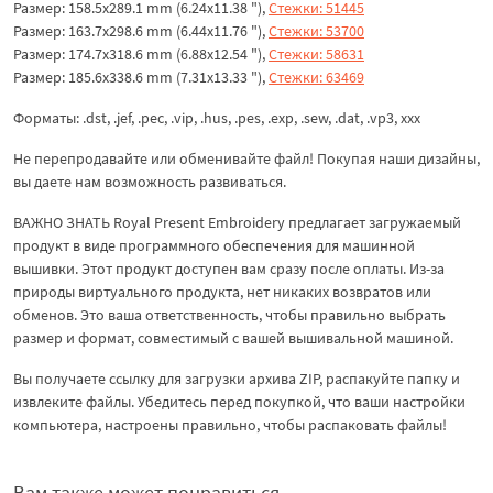
Размер: 158.5x289.1 mm (6.24x11.38 "),
Стежки: 51445
Размер: 163.7x298.6 mm (6.44x11.76 "),
Стежки: 53700
Размер: 174.7x318.6 mm (6.88x12.54 "),
Стежки: 58631
Размер: 185.6x338.6 mm (7.31x13.33 "),
Стежки: 63469
Форматы: .dst, .jef, .pec, .vip, .hus, .pes, .exp, .sew, .dat, .vp3, ххх
Не перепродавайте или обменивайте файл! Покупая наши дизайны,
вы даете нам возможность развиваться.
ВАЖНО ЗНАТЬ Royal Present Embroidery предлагает загружаемый
продукт в виде программного обеспечения для машинной
вышивки. Этот продукт доступен вам сразу после оплаты. Из-за
природы виртуального продукта, нет никаких возвратов или
обменов. Это ваша ответственность, чтобы правильно выбрать
размер и формат, совместимый с вашей вышивальной машиной.
Вы получаете ссылку для загрузки архива ZIP, распакуйте папку и
извлеките файлы. Убедитесь перед покупкой, что ваши настройки
компьютера, настроены правильно, чтобы распаковать файлы!
Вам также может понравиться