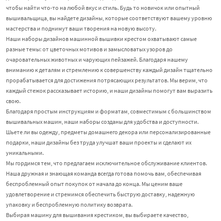
чтобы найти что-то на любой вкус и стиль. Будь то новичок или опытный
вышивальщица, вы найдете дизайны, которые соответствуют вашему уровню
мастерства и поднимут ваши творения на новую высоту.
Наши наборы дизайнов машинной вышивки крестом охватывают самые
разные темы: от цветочных мотивов и замысловатых узоров до
очаровательных животных и чарующих пейзажей. Благодаря нашему
вниманию к деталям и стремлению к совершенству каждый дизайн тщательно
прорабатывается для достижения потрясающих результатов. Мы верим, что
каждый стежок рассказывает историю, и наши дизайны помогут вам выразить
свою.
Благодаря простым инструкциям и форматам, совместимым с большинством
вышивальных машин, наши наборы созданы для удобства и доступности.
Шьете ли вы одежду, предметы домашнего декора или персонализированные
подарки, наши дизайны без труда улучшат ваши проекты и сделают их
уникальными.
Мы гордимся тем, что предлагаем исключительное обслуживание клиентов.
Наша дружная и знающая команда всегда готова помочь вам, обеспечивая
беспроблемный опыт покупок от начала до конца. Мы ценим ваше
удовлетворение и стремимся обеспечить быструю доставку, надежную
упаковку и беспроблемную политику возврата.
Выбирая машину для вышивания крестиком, вы выбираете качество,