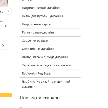
Патриотические дизайны
 с
Кролик украшает ёлку
Новогодний зайчик 
Петли для пуговиц дизайны
морковками дизайн
морковными
айн
машинной вышивки - 3
подвесками на елк
Подарочные Карты
 - 4
размера
дизайн машинной
вышивки - 3 размер
Религиозные дизайны
Сердечки разные
ину
500 руб.
| В корзину
500 руб.
| В корзину
Спортивные дизайны
Шитье, Вязание, Мода дизайны
Украсьте свою одежду вышивкой
RedWork - Ред Ворк
Якобинские дизайны машинной
вышивки
Последние товары