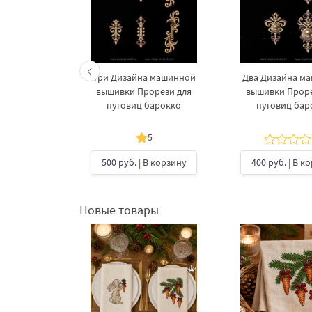
 машинной
Три Дизайна машинной
Два Дизайна м
орези для
вышивки Прорези для
вышивки Проре
барокко
пуговиц барокко
пуговиц бар
5
В корзину
500 руб.
| В корзину
400 руб.
| В к
Новые товары