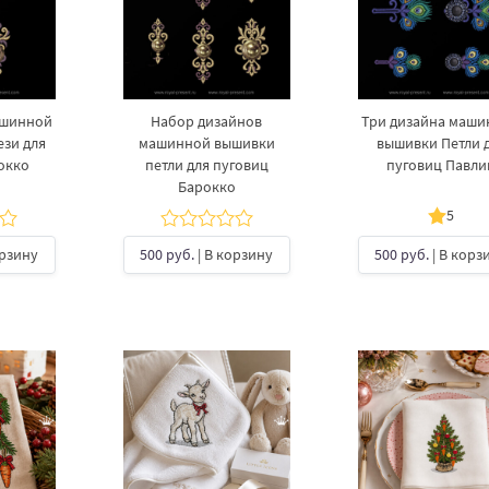
ашинной
Набор дизайнов
Три дизайна маш
зи для
машинной вышивки
вышивки Петли 
окко
петли для пуговиц
пуговиц Павли
Барокко
5
орзину
500 руб.
| В корзину
500 руб.
| В корз