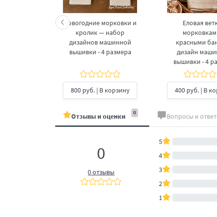
келетов —
Новогодние морковки и
Еловая ветк
 дизайнов
кролик — набор
морковкам
шивки в 3
дизайнов машинной
красными ба
рах
вышивки - 4 размера
дизайн маш
вышивки - 4 р
б.
| В
ину
800 руб.
| В корзину
400 руб.
| В к
0
Отзывы и оценки
Вопросы и отве
5
0
4
3
0 отзывы
2
1