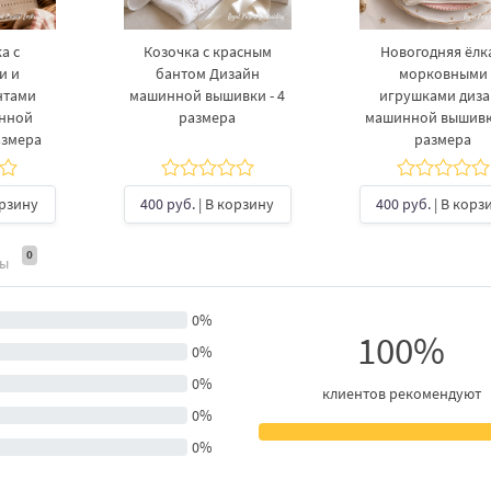
а с
Козочка с красным
Новогодняя ёлка
и и
бантом Дизайн
морковными
нтами
машинной вышивки - 4
игрушками диз
инной
размера
машинной вышивки
азмера
размера
орзину
400 руб.
| В корзину
400 руб.
| В корз
0
ты
0%
100%
0%
0%
клиентов рекомендуют
0%
0%