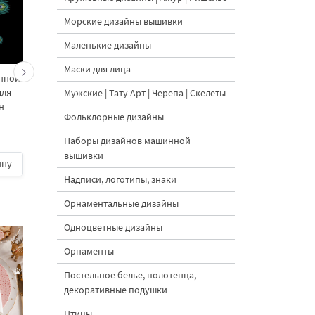
Морские дизайны вышивки
Маленькие дизайны
Маски для лица
инной
Набор дизайнов
Набор дизайнов
для
вышивки Петли для
вышивки Петли для
Мужские | Тату Арт | Черепа | Скелеты
н
пуговиц Золотой
пуговиц Павлин
Фольклорные дизайны
Павлин
5
Наборы дизайнов машинной
вышивки
ину
500 руб.
| В корзину
500 руб.
| В корзину
Надписи, логотипы, знаки
Орнаментальные дизайны
Одноцветные дизайны
Орнаменты
Постельное белье, полотенца,
декоративные подушки
Птицы