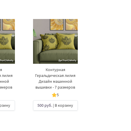
я
Контурная
я лилия
Геральдическая лилия
инной
Дизайн машинной
азмеров
вышивки - 7 размеров
5
орзину
500 руб.
| В корзину