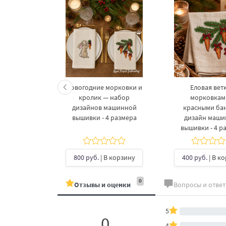
келетов —
Новогодние морковки и
Еловая ветк
 дизайнов
кролик — набор
морковкам
шивки в 3
дизайнов машинной
красными ба
рах
вышивки - 4 размера
дизайн маш
вышивки - 4 р
б.
| В
ину
800 руб.
| В корзину
400 руб.
| В к
0
Отзывы и оценки
Вопросы и отве
5
0
4