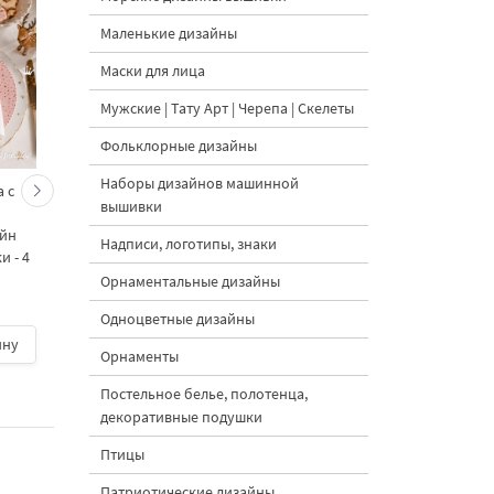
Маленькие дизайны
Маски для лица
Мужские | Тату Арт | Черепа | Скелеты
Фольклорные дизайны
Наборы дизайнов машинной
 с
Кролик украшает ёлку
Новогодний зайчик 
вышивки
морковками дизайн
морковными
айн
машинной вышивки - 3
подвесками на елк
Надписи, логотипы, знаки
 - 4
размера
дизайн машинной
вышивки - 3 размер
Орнаментальные дизайны
Одноцветные дизайны
ину
500 руб.
| В корзину
500 руб.
| В корзину
Орнаменты
Постельное белье, полотенца,
декоративные подушки
Птицы
Патриотические дизайны