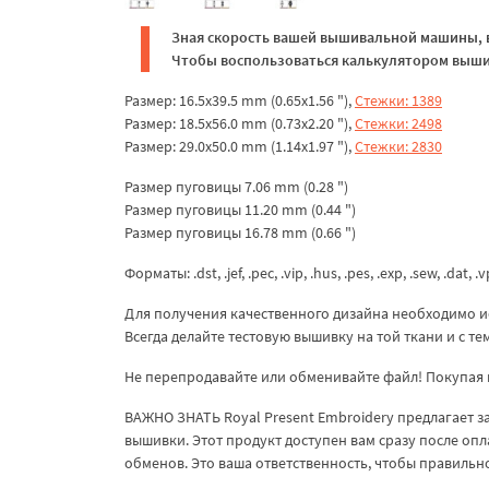
Зная скорость вашей вышивальной машины, в
Чтобы воспользоваться калькулятором вышив
Размер: 16.5x39.5 mm (0.65x1.56 "),
Стежки: 1389
Размер: 18.5x56.0 mm (0.73x2.20 "),
Стежки: 2498
Размер: 29.0x50.0 mm (1.14x1.97 "),
Стежки: 2830
Размер пуговицы 7.06 mm (0.28 ")
Размер пуговицы 11.20 mm (0.44 ")
Размер пуговицы 16.78 mm (0.66 ")
Форматы: .dst, .jef, .pec, .vip, .hus, .pes, .exp, .sew, .dat, .
Для получения качественного дизайна необходимо и
Всегда делайте тестовую вышивку на той ткани и с т
Не перепродавайте или обменивайте файл! Покупая 
ВАЖНО ЗНАТЬ Royal Present Embroidery предлагает 
вышивки. Этот продукт доступен вам сразу после опл
обменов. Это ваша ответственность, чтобы правиль