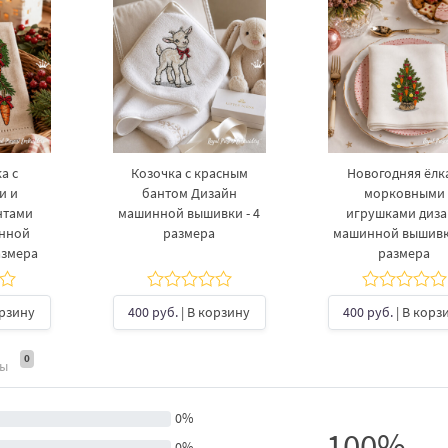
а с
Козочка с красным
Новогодняя ёлка
и и
бантом Дизайн
морковными
нтами
машинной вышивки - 4
игрушками диз
инной
размера
машинной вышивки
азмера
размера
орзину
400 руб.
| В корзину
400 руб.
| В корз
0
ты
0%
100%
0%